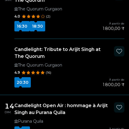
The Quorum
The Quorum Gurgaon
4.0
(2)
À partir de
16:30
18:30
1 800,00 ₹
Candlelight: Tribute to Arijit Singh at
The Quorum
The Quorum Gurgaon
4.9
(16)
À partir de
20:30
1 800,00 ₹
14
Candlelight Open Air : hommage à Arijit
Singh au Purana Quila
DIM.
Purana Quila
À partir de