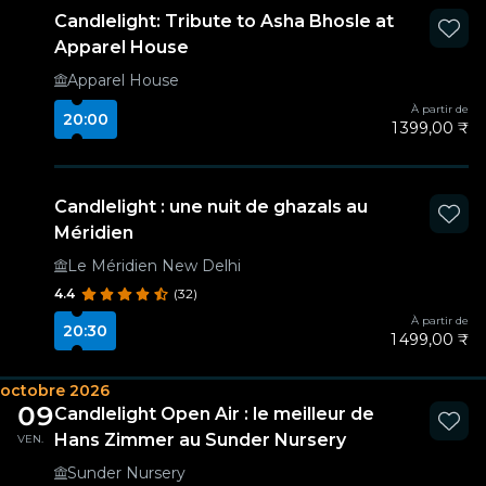
Candlelight: Tribute to Asha Bhosle at
Apparel House
Apparel House
À partir de
20:00
1 399,00 ₹
Candlelight : une nuit de ghazals au
Méridien
Le Méridien New Delhi
4.4
(32)
À partir de
20:30
1 499,00 ₹
octobre 2026
09
Candlelight Open Air : le meilleur de
Hans Zimmer au Sunder Nursery
VEN.
Sunder Nursery