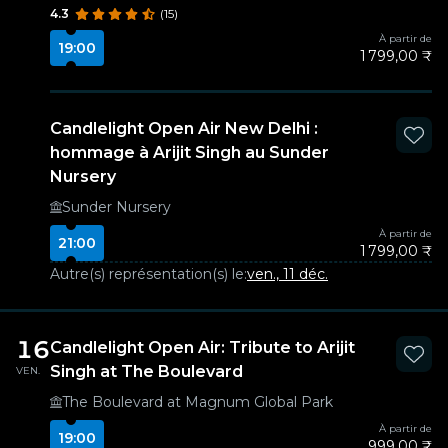
4.3
(15)
À partir de
19:00
1 799,00 ₹
Candlelight Open Air New Delhi :
hommage à Arijit Singh au Sunder
Nursery
Sunder Nursery
À partir de
21:00
1 799,00 ₹
Autre(s) représentation(s) le:
ven., 11 déc.
16
Candlelight Open Air: Tribute to Arijit
Singh at The Boulevard
VEN.
The Boulevard at Magnum Global Park
À partir de
19:00
999,00 ₹