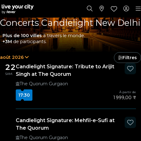
Concerts Candlelight New Delhi
Plus de 100 villes
à travers le monde.
+3M
de participants.
août 2026
Filtres
22
Candlelight Signature: Tribute to Arijit
Singh at The Quorum
SAM.
The Quorum Gurgaon
À partir de
17:30
1 999,00 ₹
Candlelight Signature: Mehfil-e-Sufi at
The Quorum
The Quorum Gurgaon