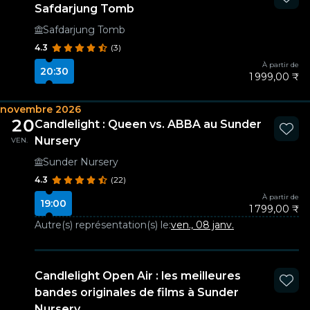
Safdarjung Tomb
Safdarjung Tomb
4.3
(3)
À partir de
20:30
1 999,00 ₹
novembre 2026
20
Candlelight : Queen vs. ABBA au Sunder
Nursery
VEN.
Sunder Nursery
4.3
(22)
À partir de
19:00
1 799,00 ₹
Autre(s) représentation(s) le:
ven., 08 janv.
Candlelight Open Air : les meilleures
bandes originales de films à Sunder
Nursery