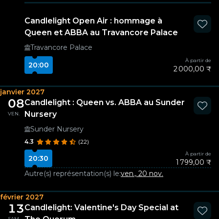
Candlelight Open Air : hommage à
Queen et ABBA au Travancore Palace
Travancore Palace
À partir de
20:00
2 000,00 ₹
janvier 2027
08
Candlelight : Queen vs. ABBA au Sunder
Nursery
VEN.
Sunder Nursery
4.3
(22)
À partir de
20:30
1 799,00 ₹
Autre(s) représentation(s) le:
ven., 20 nov.
février 2027
13
Candlelight: Valentine's Day Special at
SAM.