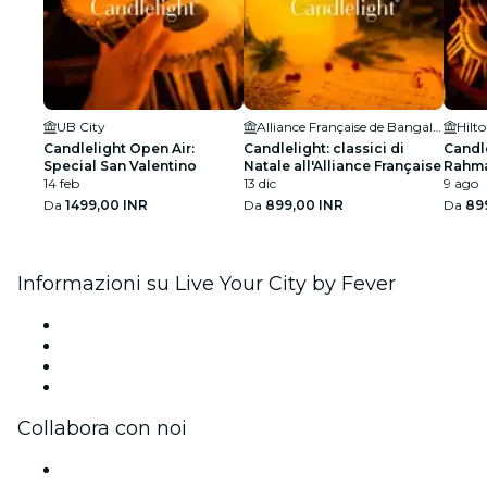
UB City
Alliance Française de Bangalore
Candlelight Open Air:
Candlelight: classici di
Candle
Special San Valentino
Natale all'Alliance Française
Rahma
14 feb
13 dic
Embas
9 ago
Da
1499,00 INR
Da
899,00 INR
Da
89
Informazioni su Live Your City by Fever
Stampa
Unisciti al team
Carte regalo
Centro assistenza
Collabora con noi
Gestisci il tuo evento