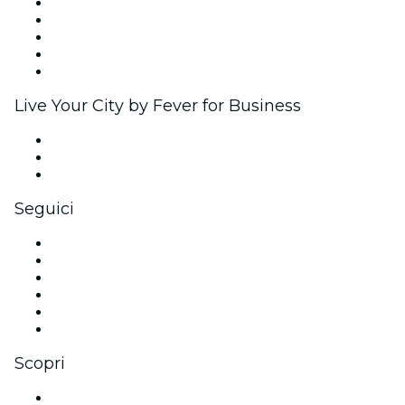
Pubblica il tuo evento
Eventi aziendali & benefit
Programma di affiliazione
Programma Ambassador e Influencer
Brand partnership
Live Your City by Fever for Business
Eventi privati e biglietti di gruppo
Benefit aziendali
Gift card e voucher aziendali
Seguici
Facebook
X (Twitter)
Instagram
TikTok
LinkedIn
Youtube
Scopri
Luoghi a Bangalore