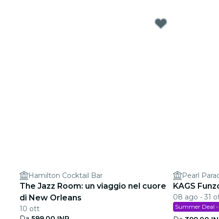
Hamilton Cocktail Bar
Pearl Para
The Jazz Room: un viaggio nel cuore
KAGS Funz
08 ago - 31 o
di New Orleans
Summer Deal - 
10 ott
Da
599,00 INR