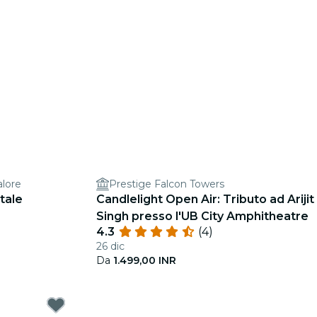
alore
Prestige Falcon Towers
atale
Candlelight Open Air: Tributo ad Arijit
Singh presso l'UB City Amphitheatre
4.3
(4)
26 dic
Da
1.499,00 INR