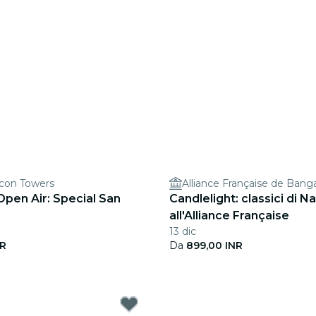
lcon Towers
Alliance Française de Bang
Open Air: Special San
Candlelight: classici di N
all'Alliance Française
13 dic
NR
Da
899,00 INR