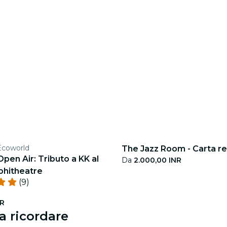
Ecoworld
The Jazz Room - Carta r
Open Air: Tributo a KK al
Da
2.000,00 INR
hitheatre
(9)
NR
a ricordare