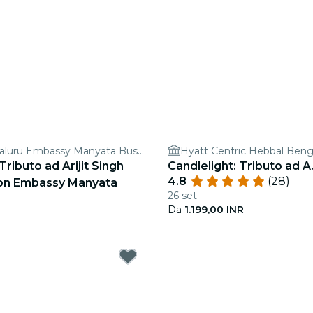
Hilton Bengaluru Embassy Manyata Business Park
Hyatt Centric Hebbal Beng
Tributo ad Arijit Singh
Candlelight: Tributo ad 
4.8
(28)
lton Embassy Manyata
26 set
Da
1.199,00 INR