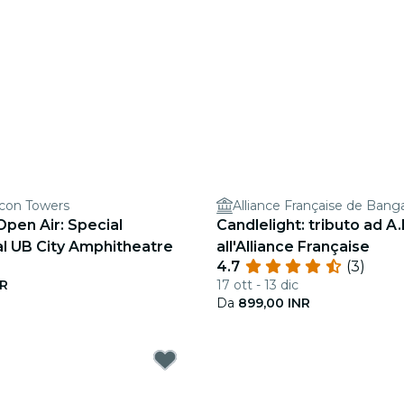
lcon Towers
Alliance Française de Bang
Open Air: Special
Candlelight: tributo ad A
l UB City Amphitheatre
all'Alliance Française
4.7
(3)
NR
17 ott - 13 dic
Da
899,00 INR