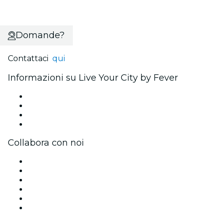
Domande?
Contattaci
qui
Informazioni su Live Your City by Fever
Stampa
Unisciti al team
Carte regalo
Centro assistenza
Collabora con noi
Gestisci il tuo evento
Pubblica il tuo evento
Eventi aziendali & benefit
Programma di affiliazione
Programma Ambassador e Influencer
Brand partnership