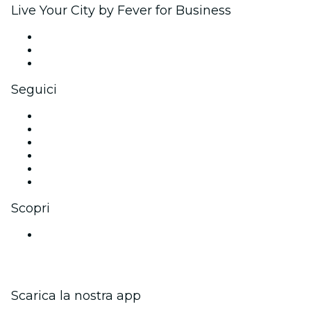
Live Your City by Fever for Business
Eventi privati e biglietti di gruppo
Benefit aziendali
Gift card e voucher aziendali
Seguici
Facebook
X (Twitter)
Instagram
TikTok
LinkedIn
Youtube
Scopri
Luoghi a Bangalore
Scarica la nostra app