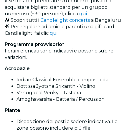
🕯️ Se desideri prenotare un concerto privato o
acquistare biglietti standard per un gruppo
numeroso (+30 persone), clicca
qui
🎻 Scopri tutti i
Candlelight concerts
a Bengaluru
🎁 Per regalare ad amici e parenti una gift card
Candlelight, fai clic
qui
Programma provvisorio*
I brani elencati sono indicativi e possono subire
variazioni.
Acrobazie
Indian Classical Ensemble composto da:
Dott.ssa Jyotsna Srikanth - Violino
Venugopal Venky - Tastiera
Amoghavarsha - Batteria / Percussioni
Piante
Disposizione dei posti a sedere indicativa. Le
zone possono includere più file.