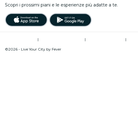
Scopri i prossimi piani e le esperienze più adatte a te.
Termini di utilizzo
|
Informativa sulla privacy
|
Global Privacy Policy
|
Gestione dei cookie
©2026 - Live Your City by Fever