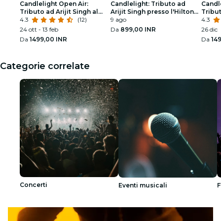
Candlelight Open Air:
Candlelight: Tributo ad
Candle
Tributo ad Arijit Singh al
Arijit Singh presso l'Hilton
Tribut
The Bay Amphitheatre
4.3
(12)
Embassy Manyata
9 ago
presso
4.3
Amphi
24 ott - 13 feb
Da
899,00 INR
26 dic
Da
1499,00 INR
Da
14
Categorie correlate
Concerti
Eventi musicali
F