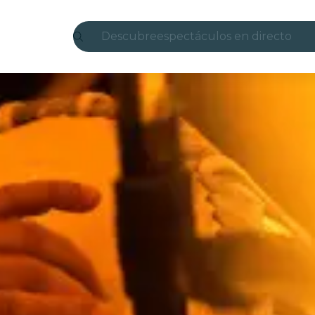
Descubre
espectáculos en directo
Madrid
candlelight
Londres
experiencias y ciudades
São Paulo
exposiciones
Seúl
recorridos por la ciudad
conciertos