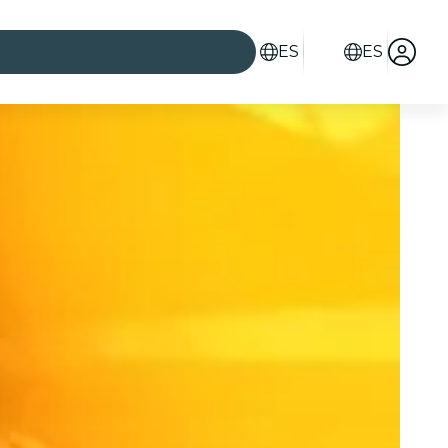
ES
ES