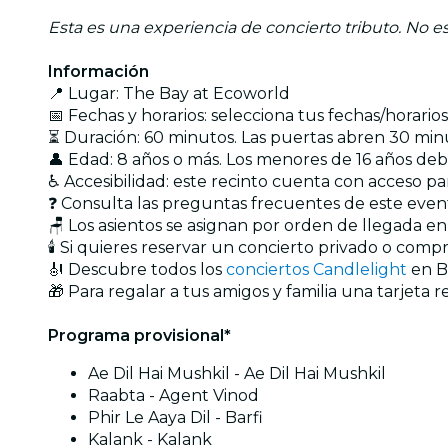
Esta es una experiencia de concierto tributo. No est
Información
📍 Lugar: The Bay at Ecoworld
📅 Fechas y horarios: selecciona tus fechas/horari
⏳ Duración: 60 minutos. Las puertas abren 30 minu
👤 Edad: 8 años o más. Los menores de 16 años de
♿ Accesibilidad: este recinto cuenta con acceso par
❓ Consulta las preguntas frecuentes de este eve
🪑 Los asientos se asignan por orden de llegada e
🕯️ Si quieres reservar un concierto privado o com
🎻 Descubre todos los
conciertos Candlelight
en B
🎁 Para regalar a tus amigos y familia una tarjeta r
Programa provisional*
Ae Dil Hai Mushkil - Ae Dil Hai Mushkil
Raabta - Agent Vinod
Phir Le Aaya Dil - Barfi
Kalank - Kalank