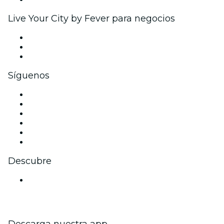
Live Your City by Fever para negocios
Eventos privados y entradas de grupo
Beneficios corporativos
Tarjetas y cupones de regalo corporativos
Síguenos
Facebook
X (Twitter)
Instagram
TikTok
LinkedIn
Youtube
Descubre
Locales y espacios de eventos en Bangalore
Descarga nuestra app