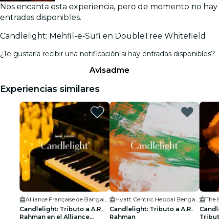
Nos encanta esta experiencia, pero de momento no hay
entradas disponibles.
Candlelight: Mehfil-e-Sufi en DoubleTree Whitefield
¿Te gustaría recibir una notificación si hay entradas disponibles?
Avisadme
Experiencias similares
Alliance Française de Bangalore
Hyatt Centric Hebbal Bengaluru
The 
Candlelight: Tributo a A.R.
Candlelight: Tributo a A.R.
Candle
Rahman en el Alliance
Rahman
Tribu