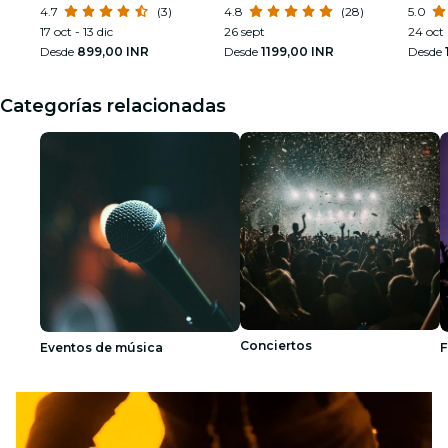
Française
4.7
(3)
4.8
(28)
Amphi
5.0
17 oct - 13 dic
26 sept
24 oct
Desde
899,00 INR
Desde
1199,00 INR
Desde
Categorías relacionadas
Conciertos
Eventos de música
F