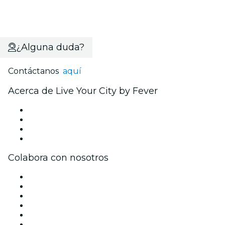
¿Alguna duda?
Contáctanos
aquí
Acerca de Live Your City by Fever
Prensa
Únete al equipo
Tarjetas Regalo
Centro de asistencia
Colabora con nosotros
Gestiona tu evento
Publica tu evento
Eventos y beneficios para empresas
Programa de Afiliados
Programa de embajadores e influencers
Colaboraciones de marca