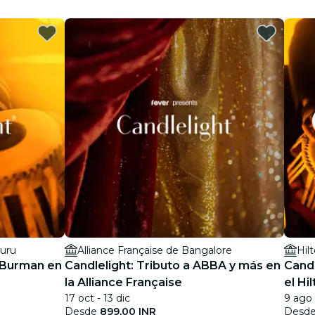
luru
Alliance Française de Bangalore
. Burman en
Candlelight: Tributo a ABBA y más en
Candl
la Alliance Française
el H
17 oct - 13 dic
9 ago
Desde
899,00 INR
Desd