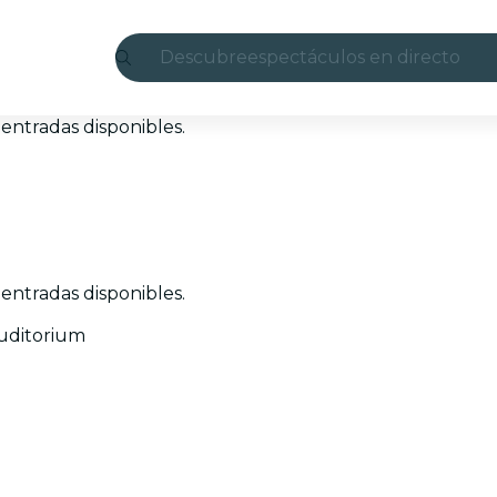
Descubre
espectáculos en directo
Madrid
entradas disponibles.
candlelight
Londres
experiencias y ciudades
entradas disponibles.
São Paulo
uditorium
exposiciones
Seúl
recorridos por la ciudad
conciertos