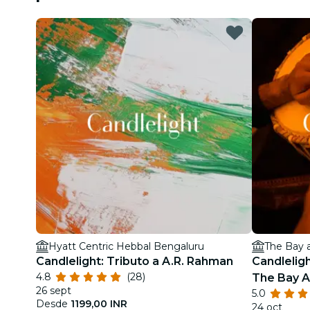
Hyatt Centric Hebbal Bengaluru
The Bay 
Candlelight: Tributo a A.R. Rahman
Candleligh
4.8
(28)
The Bay 
26 sept
5.0
Desde
1199,00 INR
24 oct