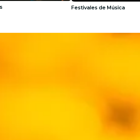
s
Festivales de Música