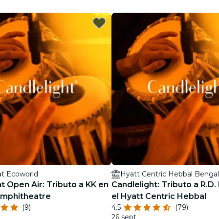
restaurantes
cine
at Ecoworld
Hyatt Centric Hebbal Benga
t Open Air: Tributo a KK en
Candlelight: Tributo a R.D
Amphitheatre
el Hyatt Centric Hebbal
(9)
4.5
(79)
26 sept