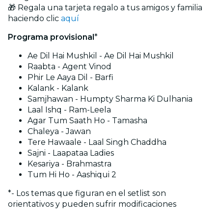
🎁 Regala una tarjeta regalo a tus amigos y familia
haciendo clic
aquí
Programa provisional
*
Ae Dil Hai Mushkil - Ae Dil Hai Mushkil
Raabta - Agent Vinod
Phir Le Aaya Dil - Barfi
Kalank - Kalank
Samjhawan - Humpty Sharma Ki Dulhania
Laal Ishq - Ram-Leela
Agar Tum Saath Ho - Tamasha
Chaleya - Jawan
Tere Hawaale - Laal Singh Chaddha
Sajni - Laapataa Ladies
Kesariya - Brahmastra
Tum Hi Ho - Aashiqui 2
*- Los temas que figuran en el setlist son
orientativos y pueden sufrir modificaciones