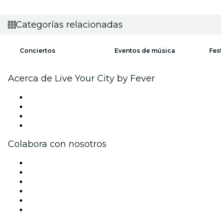
Categorías relacionadas
Conciertos
Eventos de música
Fes
Acerca de Live Your City by Fever
Prensa
Únete al equipo
Tarjetas Regalo
Centro de asistencia
Colabora con nosotros
Gestiona tu evento
Publica tu evento
Eventos y beneficios para empresas
Programa de Afiliados
Programa de embajadores e influencers
Colaboraciones de marca