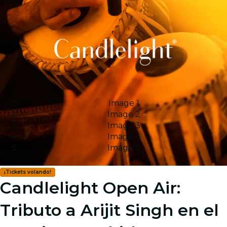
Image 1
Image 2
Image 3
Image 4
Image 5
¡Tickets volando!
Candlelight Open Air:
Tributo a Arijit Singh en el