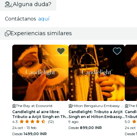
¿Alguna duda?
Contáctanos
aquí
Experiencias similares
The Bay at Ecoworld
Hilton Bengaluru Embassy Manyata Business Park
The 
Candlelight al aire libre:
Candlelight: Tributo a Arijit
Candle
Tributo a Arijit Singh en The
Singh en el Hilton Embassy
Tribu
Bay Amphitheatre
4.3
(12)
Manyata
9 ago
Amphi
5.0
24 oct - 13 feb
Desde
899,00 INR
24 oct
Desde
1499,00 INR
Desde