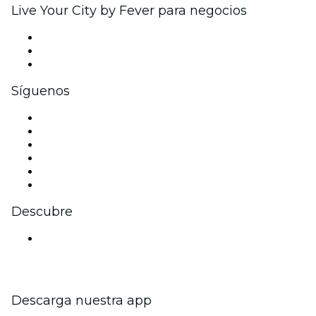
Live Your City by Fever para negocios
Eventos privados y entradas de grupo
Beneficios corporativos
Tarjetas y cupones de regalo corporativos
Síguenos
Facebook
X (Twitter)
Instagram
TikTok
LinkedIn
Youtube
Descubre
Locales y espacios de eventos en Bangalore
Descarga nuestra app