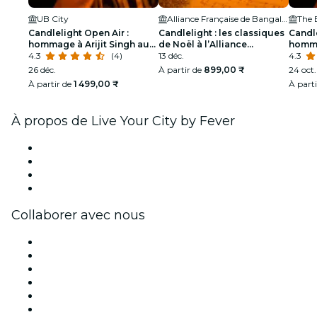
UB City
Alliance Française de Bangalore
The 
Candlelight Open Air :
Candlelight : les classiques
Candle
hommage à Arijit Singh au
de Noël à l’Alliance
homma
UB City Amphitheatre
4.3
(4)
Française
13 déc.
The B
4.3
26 déc.
À partir de
899,00 ₹
24 oct. 
À partir de
1 499,00 ₹
À part
À propos de Live Your City by Fever
Presse
Travailler chez Fever
Cartes-cadeaux
Centre d'aide
Collaborer avec nous
Fever Zone
Publiez votre événement
Événements d'entreprise et avantages
Programme d'affiliation
Programme d'ambassadeurs et d'influenceurs
Partenariats avec des marques