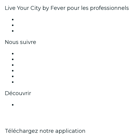
Live Your City by Fever pour les professionnels
Événements privés et billets de groupe
Avantages pour les entreprises
Coupons et cartes cadeaux pour les entreprises
Nous suivre
Facebook
X (Twitter)
Instagram
TikTok
LinkedIn
Youtube
Découvrir
Lieux d'événements à Bangalore
Téléchargez notre application