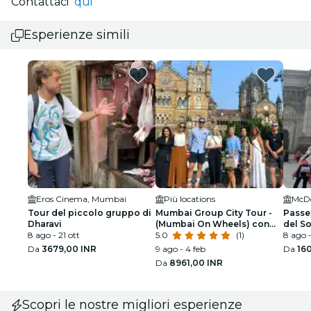
Contattaci
qui
Esperienze simili
Eros Cinema, Mumbai
Più locations
McDo
Tour del piccolo gruppo di
Mumbai Group City Tour -
Passe
Dharavi
(Mumbai On Wheels) con
del S
8 ago - 21 ott
guida ufficiale del governo
5.0
(1)
8 ago -
Da
3679,00 INR
9 ago - 4 feb
Da
16
Da
8961,00 INR
Scopri le nostre migliori esperienze