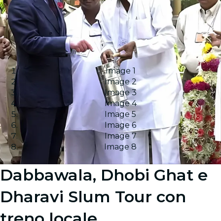
Image 1
Image 2
Image 3
Image 4
Image 5
Image 6
Image 7
Image 8
Dabbawala, Dhobi Ghat e
Dharavi Slum Tour con
treno locale