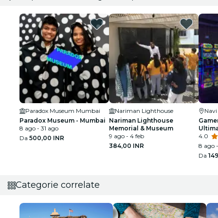
Paradox Museum Mumbai
Nariman Lighthouse
Nav
Paradox Museum - Mumbai
Nariman Lighthouse
Gamer
8 ago - 31 ago
Memorial & Museum
Ultim
9 ago - 4 feb
4.0
Da
500,00 INR
384,00 INR
8 ago -
Da
14
Categorie correlate