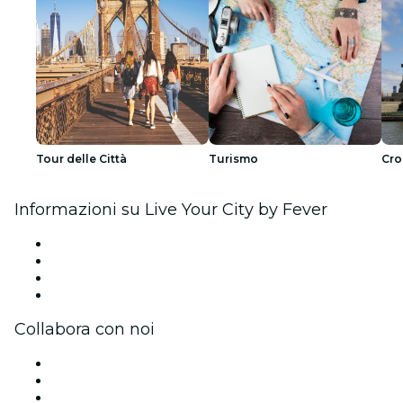
Tour delle Città
Turismo
Cro
Informazioni su Live Your City by Fever
Stampa
Unisciti al team
Carte regalo
Centro assistenza
Collabora con noi
Gestisci il tuo evento
Pubblica il tuo evento
Eventi aziendali & benefit