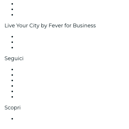
Programma di affiliazione
Programma Ambassador e Influencer
Brand partnership
Live Your City by Fever for Business
Eventi privati e biglietti di gruppo
Benefit aziendali
Gift card e voucher aziendali
Seguici
Facebook
X (Twitter)
Instagram
TikTok
LinkedIn
Youtube
Scopri
Luoghi a Mumbai