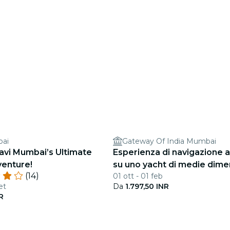
bai
Gateway Of India Mumbai
avi Mumbai’s Ultimate
Esperienza di navigazione 
enture!
su uno yacht di medie dime
(14)
01 ott - 01 feb
et
Da
1.797,50 INR
R