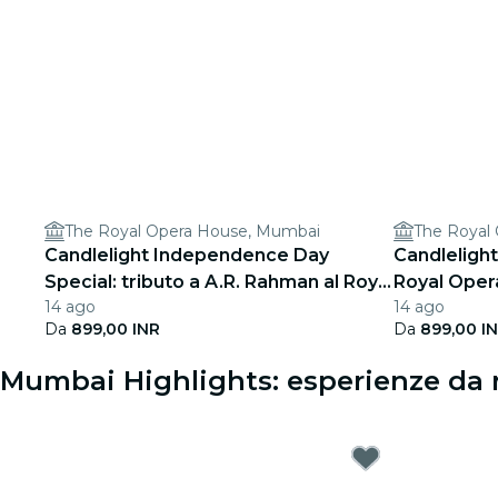
The Royal Opera House, Mumbai
The Royal
Candlelight Independence Day
Candlelight
Special: tributo a A.R. Rahman al Royal
Royal Oper
14 ago
14 ago
Opera House
Da
899,00 INR
Da
899,00 I
Mumbai Highlights: esperienze da 