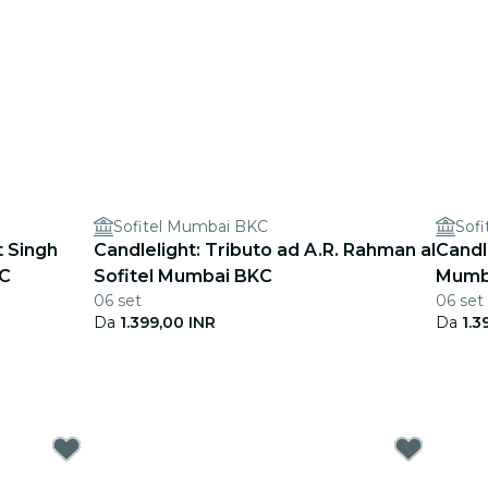
Sofitel Mumbai BKC
Sof
t Singh
Candlelight: Tributo ad A.R. Rahman al
Candle
KC
Sofitel Mumbai BKC
Mumb
06 set
06 set
Da
1.399,00 INR
Da
1.3