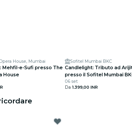
 Opera House, Mumbai
Sofitel Mumbai BKC
: Mehfil-e-Sufi presso The
Candlelight: Tributo ad Ariji
a House
presso il Sofitel Mumbai B
06 set
NR
Da
1.399,00 INR
ricordare