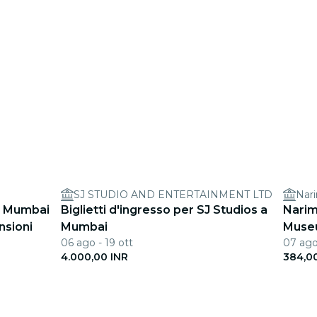
SJ STUDIO AND ENTERTAINMENT LTD
Nar
a Mumbai
Biglietti d'ingresso per SJ Studios a
Narim
nsioni
Mumbai
Muse
06 ago - 19 ott
07 ago
4.000,00 INR
384,0