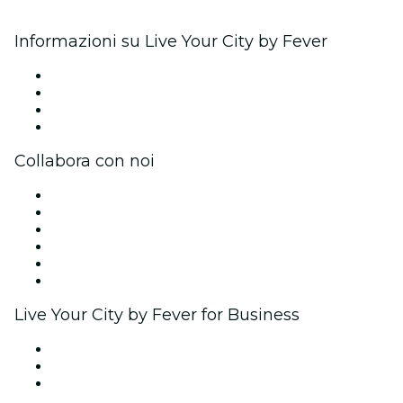
Informazioni su Live Your City by Fever
Stampa
Unisciti al team
Carte regalo
Centro assistenza
Collabora con noi
Gestisci il tuo evento
Pubblica il tuo evento
Eventi aziendali & benefit
Programma di affiliazione
Programma Ambassador e Influencer
Brand partnership
Live Your City by Fever for Business
Eventi privati e biglietti di gruppo
Benefit aziendali
Gift card e voucher aziendali