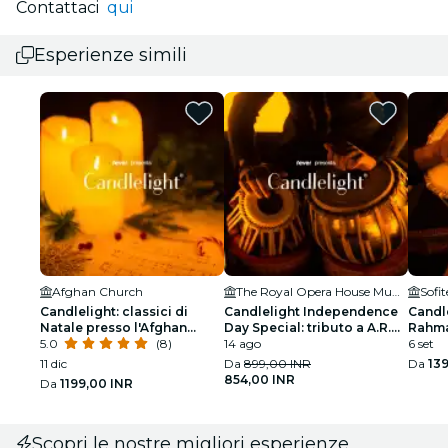
Contattaci
qui
Esperienze simili
Afghan Church
The Royal Opera House Mumbai
Sofi
Candlelight: classici di
Candlelight Independence
Candle
Natale presso l'Afghan
Day Special: tributo a A.R.
Rahma
Church
5.0
(8)
Rahman al Royal Opera
14 ago
BKC
6 set
House
11 dic
Da
899,00 INR
Da
13
854,00 INR
Da
1199,00 INR
Scopri le nostre migliori esperienze