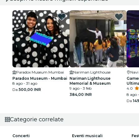
Paradox Museum Mumbai
Nariman Lighthouse
Nav
Paradox Museum - Mumbai
Nariman Lighthouse
Gamer
8 ago - 31 ago
Memorial & Museum
Ultim
9 ago - 3 feb
4.0
Da
500,00 INR
384,00 INR
8 ago -
Da
14
Categorie correlate
Concerti
Eventi musicali
Fes