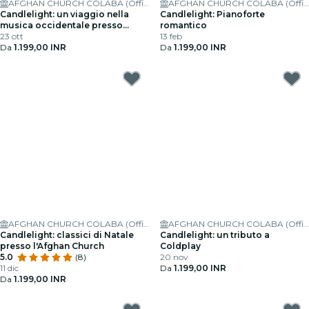
AFGHAN CHURCH COLABA (Official)
AFGHAN CHURCH COLABA (Official)
Candlelight: un viaggio nella
Candlelight: Pianoforte
musica occidentale presso
romantico
l'Afghan Church
23 ott
13 feb
Da
1.199,00 INR
Da
1.199,00 INR
AFGHAN CHURCH COLABA (Official)
AFGHAN CHURCH COLABA (Official)
Candlelight: classici di Natale
Candlelight: un tributo a
presso l'Afghan Church
Coldplay
5.0
(8)
20 nov
11 dic
Da
1.199,00 INR
Da
1.199,00 INR