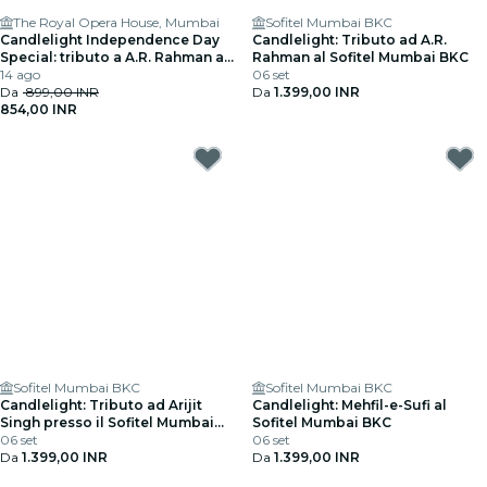
The Royal Opera House, Mumbai
Sofitel Mumbai BKC
Candlelight Independence Day
Candlelight: Tributo ad A.R.
Special: tributo a A.R. Rahman al
Rahman al Sofitel Mumbai BKC
Royal Opera House
14 ago
06 set
Da
899,00 INR
Da
1.399,00 INR
854,00 INR
Sofitel Mumbai BKC
Sofitel Mumbai BKC
Candlelight: Tributo ad Arijit
Candlelight: Mehfil-e-Sufi al
Singh presso il Sofitel Mumbai
Sofitel Mumbai BKC
BKC
06 set
06 set
Da
1.399,00 INR
Da
1.399,00 INR