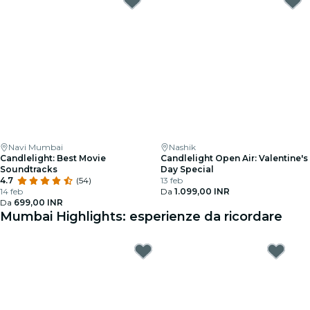
Navi Mumbai
Nashik
Candlelight: Best Movie
Candlelight Open Air: Valentine's
Soundtracks
Day Special
4.7
(54)
13 feb
14 feb
Da
1.099,00 INR
Da
699,00 INR
Mumbai Highlights: esperienze da ricordare