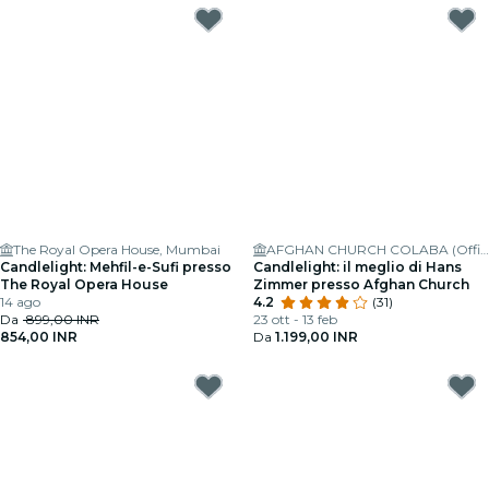
The Royal Opera House, Mumbai
AFGHAN CHURCH COLABA (Official)
Candlelight: Mehfil-e-Sufi presso
Candlelight: il meglio di Hans
The Royal Opera House
Zimmer presso Afghan Church
14 ago
4.2
(31)
Da
899,00 INR
23 ott - 13 feb
854,00 INR
Da
1.199,00 INR