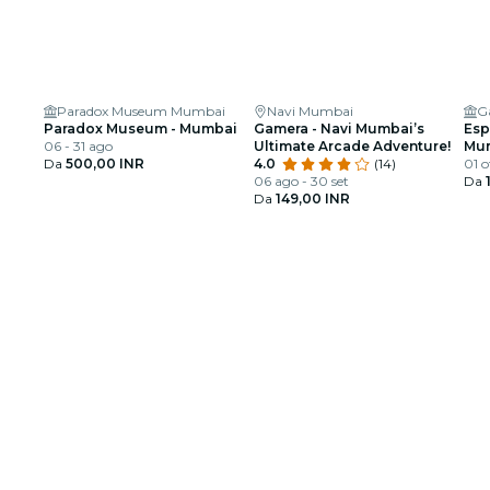
Paradox Museum Mumbai
Navi Mumbai
G
Paradox Museum - Mumbai
Gamera - Navi Mumbai’s
Esp
06 - 31 ago
Ultimate Arcade Adventure!
Mum
Da
500,00 INR
4.0
(14)
med
01 o
06 ago - 30 set
Da
Da
149,00 INR