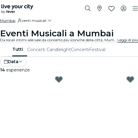
Mumbai
Eventi musicali
Eventi Musicali a Mumbai
Da locali intimi alle sale da concerto più iconiche della città, Mumbai offre una vasta gamma di eventi per soddisfare ogni gusto e stile.
Leggi di più
Tutti
Concerti Candlelight
Concerti
Festival
Data
14
esperienze