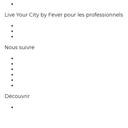
Partenariats avec des marques
Live Your City by Fever pour les professionnels
Événements privés et billets de groupe
Avantages pour les entreprises
Coupons et cartes cadeaux pour les entreprises
Nous suivre
Facebook
X (Twitter)
Instagram
TikTok
LinkedIn
Youtube
Découvrir
Lieux d'événements à Bombay