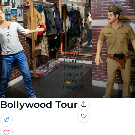
Image 1
Image 2
Image 3
Image 4
Image 5
Image 6
Image 7
Image 8
Image 9
Image 10
Bollywood Tour