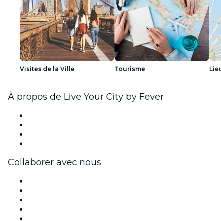
Visites de la Ville
Tourisme
Lie
À propos de Live Your City by Fever
Presse
Travailler chez Fever
Cartes-cadeaux
Centre d'aide
Collaborer avec nous
Fever Zone
Publiez votre événement
Événements d'entreprise et avantages
Programme d'affiliation
Programme d'ambassadeurs et d'influenceurs