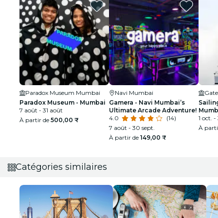
Paradox Museum Mumbai
Navi Mumbai
Gate
Paradox Museum - Mumbai
Gamera - Navi Mumbai’s
Sailin
7 août - 31 août
Ultimate Arcade Adventure!
Mumba
4.0
(14)
taill
1 oct. -
À partir de
500,00 ₹
7 août - 30 sept.
À part
À partir de
149,00 ₹
Catégories similaires