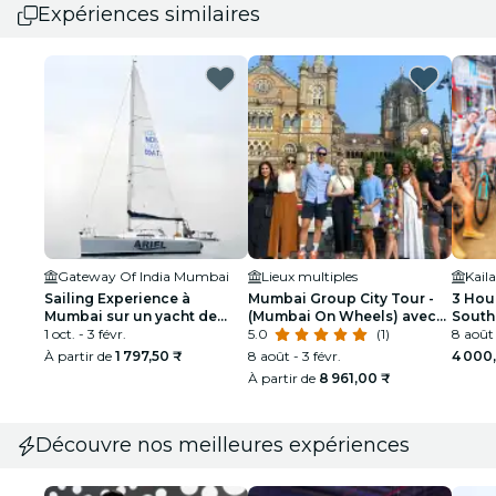
Expériences similaires
Gateway Of India Mumbai
Lieux multiples
Sailing Experience à
Mumbai Group City Tour -
3 Hour
Mumbai sur un yacht de
(Mumbai On Wheels) avec
South
taille moyenne
1 oct. - 3 févr.
un guide officiel
5.0
(1)
Bicyc
8 août 
À partir de
1 797,50 ₹
8 août - 3 févr.
4 000
À partir de
8 961,00 ₹
Découvre nos meilleures expériences