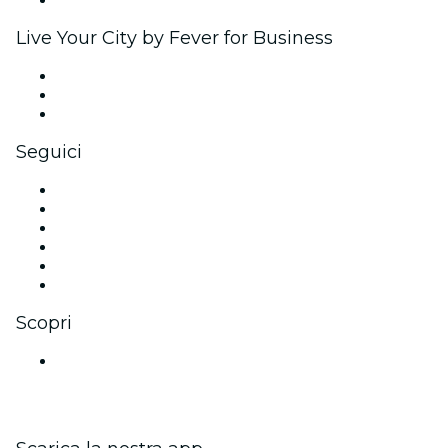
Brand partnership
Live Your City by Fever for Business
Eventi privati e biglietti di gruppo
Benefit aziendali
Gift card e voucher aziendali
Seguici
Facebook
X (Twitter)
Instagram
TikTok
LinkedIn
Youtube
Scopri
Luoghi a Mumbai