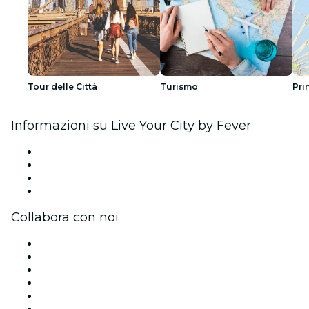
Tour delle Città
Turismo
Pri
Informazioni su Live Your City by Fever
Stampa
Unisciti al team
Carte regalo
Centro assistenza
Collabora con noi
Gestisci il tuo evento
Pubblica il tuo evento
Eventi aziendali & benefit
Programma di affiliazione
Programma Ambassador e Influencer