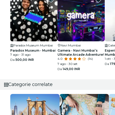
Paradox Museum Mumbai
Navi Mumbai
Gate
Paradox Museum - Mumbai
Gamera - Navi Mumbai’s
Esper
7 ago - 31 ago
Ultimate Arcade Adventure!
Mumba
4.0
(14)
medie
1 ott - 
Da
500,00 INR
7 ago - 30 set
Da
179
Da
149,00 INR
Categorie correlate