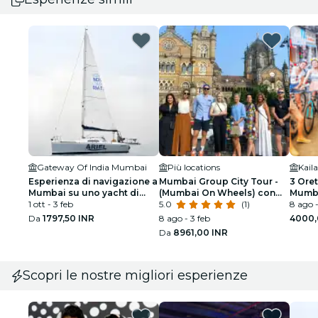
Gateway Of India Mumbai
Più locations
Esperienza di navigazione a
Mumbai Group City Tour -
3 Oret
Mumbai su uno yacht di
(Mumbai On Wheels) con
Mumba
medie dimensioni
1 ott - 3 feb
guida ufficiale del governo
5.0
(1)
Tour
8 ago -
Da
1797,50 INR
8 ago - 3 feb
4000,
Da
8961,00 INR
Scopri le nostre migliori esperienze