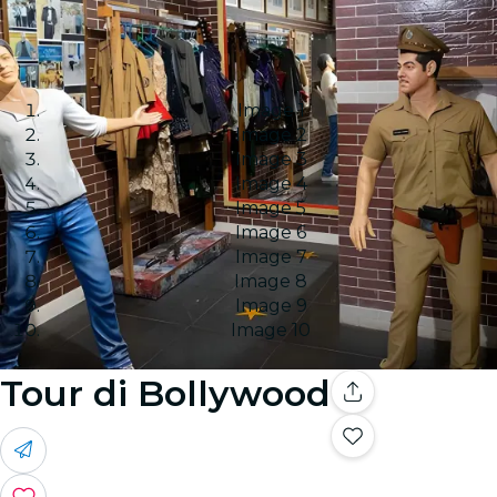
Image 1
Image 2
Image 3
Image 4
Image 5
Image 6
Image 7
Image 8
Image 9
Image 10
Tour di Bollywood