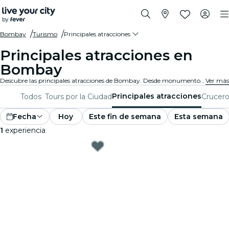
Bombay
Turismo
Principales atracciones
Principales atracciones en
Bombay
Descubre las principales atracciones de Bombay. Desde monumentos icónicos y espacios culturales hasta parques impresionantes y rincones escondidos, explora los lugares imprescindibles con estas experiencias. Descubre qué hace única a Bombay.
Ver más
Principales atracciones
Todos
Tours por la Ciudad
Crucero
Fecha
Hoy
Este fin de semana
Esta semana
1
experiencia