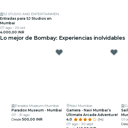
SJ STUDIO AND ENTERTAINMENT LTD
Entradas para SJ Studios en
Mumbai
07 ago - 20 oct
4.000,00 INR
Lo mejor de Bombay: Experiencias inolvidables
Paradox Museum Mumbai
Navi Mumbai
G
Paradox Museum - Mumbai
Gamera - Navi Mumbai’s
Sai
07 - 31 ago
Ultimate Arcade Adventure!
Mum
Desde
500,00 INR
4.0
(14)
tam
01 o
07 ago - 30 sept
Des