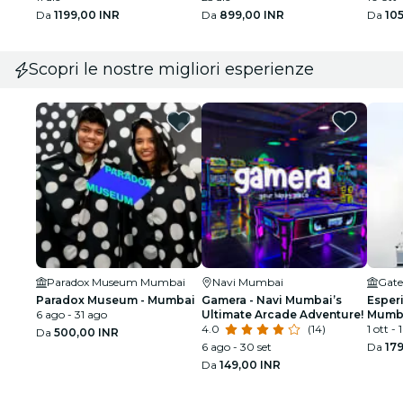
Da
1199,00 INR
Da
899,00 INR
Da
10
Scopri le nostre migliori esperienze
Paradox Museum Mumbai
Navi Mumbai
Gate
Paradox Museum - Mumbai
Gamera - Navi Mumbai’s
Esper
6 ago - 31 ago
Ultimate Arcade Adventure!
Mumba
4.0
(14)
medie
1 ott - 
Da
500,00 INR
6 ago - 30 set
Da
179
Da
149,00 INR