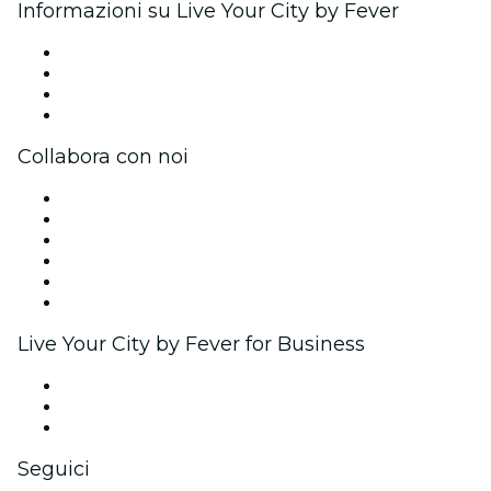
Informazioni su Live Your City by Fever
Stampa
Unisciti al team
Carte regalo
Centro assistenza
Collabora con noi
Gestisci il tuo evento
Pubblica il tuo evento
Eventi aziendali & benefit
Programma di affiliazione
Programma Ambassador e Influencer
Brand partnership
Live Your City by Fever for Business
Eventi privati e biglietti di gruppo
Benefit aziendali
Gift card e voucher aziendali
Seguici