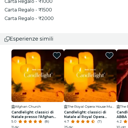
Carta Regalo - ₹1000
Carta Regalo - ₹1500
Carta Regalo - ₹2000
Esperienze simili
Afghan Church
The Royal Opera House Mumbai
Candlelight: classici di
Candlelight: classici di
Candle
Natale presso l'Afghan
Natale al Royal Opera
ABBA 
Church
5.0
(8)
House
4.7
(7)
Hous
4.2
11 dic
25 dic
10 ott