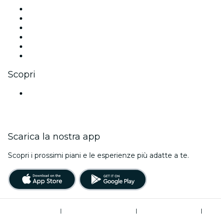
Facebook
X (Twitter)
Instagram
TikTok
LinkedIn
Youtube
Scopri
Luoghi a Mumbai
Scarica la nostra app
Scopri i prossimi piani e le esperienze più adatte a te.
Termini di utilizzo
|
Informativa sulla privacy
|
Global Privacy Policy
|
Gestione dei cookie