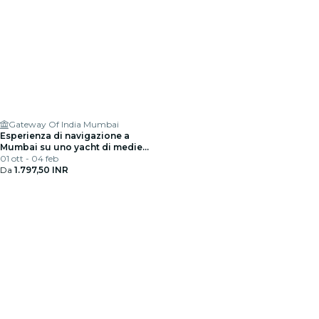
Gateway Of India Mumbai
Esperienza di navigazione a
Mumbai su uno yacht di medie
dimensioni
01 ott - 04 feb
Da
1.797,50 INR