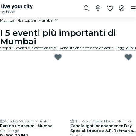
Mumbai
La top 5 in Mumbai
I 5 eventi più importanti di
Mumbai
Scopri i 5 eventi e le esperienze più vendute che abbiamo da offrire a Mumbai.
Leggi di più
Paradox Museum Mumbai
The Royal Opera House, Mumbai
Paradox Museum - Mumbai
Candlelight Independence Day
09 - 31 ago
Special: tributo a A.R. Rahman al
Da
500,00 INR
Royal Opera House
14 ago