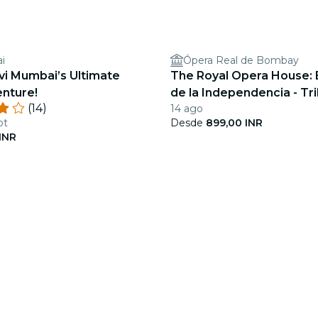
i
Ópera Real de Bombay
vi Mumbai’s Ultimate
The Royal Opera House: 
nture!
de la Independencia - Tri
(14)
14 ago
Rahman
pt
Desde
899,00 INR
INR