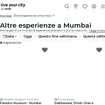
Mumbai
Altre esperienze a Mumbai
Altre esperienze a Mumbai
Immergiti in un mondo di esperienze diverse in tutta la nostra città. Dagli eventi unici agli incontri inaspettati, scopri una gamma di proposte che sfidano le aspettative. Lascia che la tua curiosità ti guidi mentre esplori il ricco tessuto della nostra città.
Leggi di più
Data
Oggi
Questo fine settimana
Questa sett
8
esperienze
Paradox Museum Mumbai
Più locations
Paradox Museum - Mumbai
Dabbawala, Dhobi Ghat e