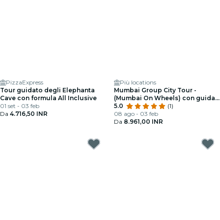
PizzaExpress
Più locations
Tour guidato degli Elephanta
Mumbai Group City Tour -
Cave con formula All Inclusive
(Mumbai On Wheels) con guida
01 set - 03 feb
ufficiale del governo
5.0
(1)
Da
4.716,50 INR
08 ago - 03 feb
Da
8.961,00 INR