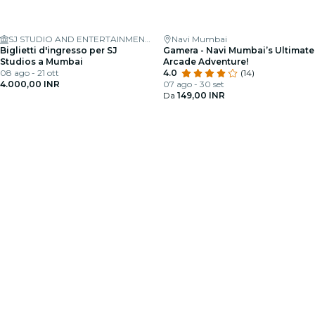
SJ STUDIO AND ENTERTAINMENT LTD
Navi Mumbai
Biglietti d'ingresso per SJ
Gamera - Navi Mumbai’s Ultimate
Studios a Mumbai
Arcade Adventure!
08 ago - 21 ott
4.0
(14)
4.000,00 INR
07 ago - 30 set
Da
149,00 INR