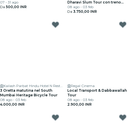
07 - 31 ago
Dharavi Slum Tour con treno
Da
500,00 INR
locale
08 ago - 03 feb
Da
3.750,00 INR
Kailash Parbat Hindu Hotel N Restaurants
Regal Cinema
3 Oretta matutina nel South
Local Transport & Dabbawallah
Mumbai Heritage Bicycle Tour
Tour
08 ago - 03 feb
08 ago - 03 feb
4.000,00 INR
2.900,00 INR