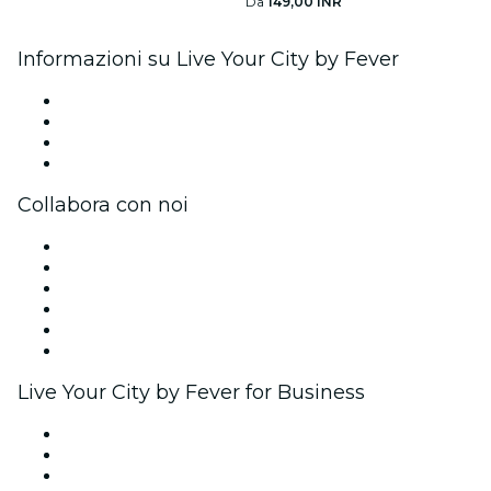
Da
149,00 INR
Informazioni su Live Your City by Fever
Stampa
Unisciti al team
Carte regalo
Centro assistenza
Collabora con noi
Gestisci il tuo evento
Pubblica il tuo evento
Eventi aziendali & benefit
Programma di affiliazione
Programma Ambassador e Influencer
Brand partnership
Live Your City by Fever for Business
Eventi privati e biglietti di gruppo
Benefit aziendali
Gift card e voucher aziendali