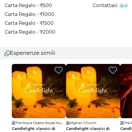
Carta Regalo - ₹500
Contattaci
qui
Carta Regalo - ₹1000
Carta Regalo - ₹1500
Carta Regalo - ₹2000
Esperienze simili
The Royal Opera House Mumbai
Afghan Church
Candlelight: classici di
Candlelight: classici di
Candle