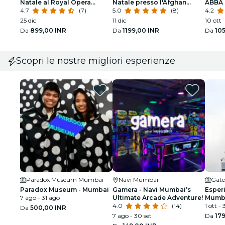
Natale al Royal Opera
Natale presso l'Afghan
ABBA 
House
4.7
(7)
Church
5.0
(8)
Hous
4.2
25 dic
11 dic
10 ott
Da
899,00 INR
Da
1199,00 INR
Da
10
Scopri le nostre migliori esperienze
Paradox Museum Mumbai
Navi Mumbai
Gate
Paradox Museum - Mumbai
Gamera - Navi Mumbai’s
Esper
7 ago - 31 ago
Ultimate Arcade Adventure!
Mumba
4.0
(14)
medie
1 ott - 
Da
500,00 INR
7 ago - 30 set
Da
179