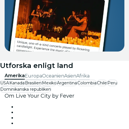
Utforska enligt land
Amerika
Europa
Oceanien
Asien
Afrika
USA
Kanada
Brasilien
Mexiko
Argentina
Colombia
Chile
Peru
Dominikanska republiken
Om Live Your City by Fever
Press
Vi anställer!
Presentkort
Hjälpcenter