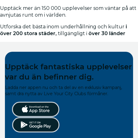
Upptäck mer än 150 000 upplevelser som väntar på att
avnjutas runt om i världen.
Utforska det bästa inom underhållning och kultur
i
över 200 stora städer,
tillgängligt i
över 30 länder
Upptäck fantastiska upplevelser
var du än befinner dig.
Ladda ner appen nu och ta del av en exklusiv kampanj,
samt dra nytta av Live Your City Clubs förmåner.