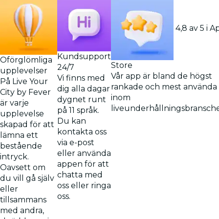
4,8 av 5 i A
Kundsupport
Oförglömliga
Store
24/7
upplevelser
Vår app är bland de högst
Vi finns med
På Live Your
rankade och mest använda
dig alla dagar
City by Fever
inom
dygnet runt
är varje
liveunderhållningsbransch
på 11 språk.
upplevelse
Du kan
skapad för att
kontakta oss
lämna ett
via e-post
bestående
eller använda
intryck.
appen för att
Oavsett om
chatta med
du vill gå själv
oss eller ringa
eller
oss.
tillsammans
med andra,