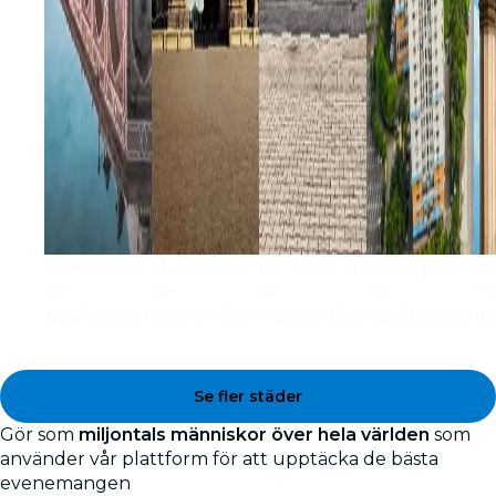
New Delhi
Mumbai
Bengaluru
Gurugram
Hy
Se
Se
Se
Se
Se
upplevelser
upplevelser
upplevelser
upplevelser
up
Se fler städer
Gör som
miljontals människor över hela världen
som
använder vår plattform för att upptäcka de bästa
evenemangen