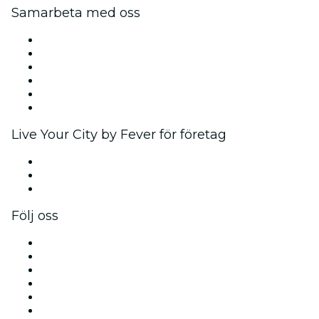
Samarbeta med oss
Fever Zone
Lista ditt evenemang
Företagsevent och förmåner
Affiliateprogram
Ambassadörs- och influencerprogram
Varumärkespartnerskap
Live Your City by Fever för företag
Privata evenemang och gruppbiljetter
Företagsförmåner
Presentkort och värdekuponger för företag
Följ oss
Facebook
Twitter
Instagram
TikTok
LinkedIn
YouTube