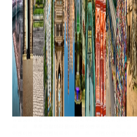
뉴델
뭄바
벵갈
구루
하이
나비
코치
푸네
자이
노이
첸나
나시
리
이
루루
그람
데라
뭄바
이벤
이벤
푸르
다
이
크
이벤
이벤
이벤
이벤
바드
이
트
트
이벤
이벤
이벤
이벤