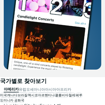
국가별로 찾아보기
아메리카
유럽
오세아니아
아시아
아프리카
미국
캐나다
브라질
멕시코
아르헨티나
콜롬비아
칠레
페루
도미니카 공화국