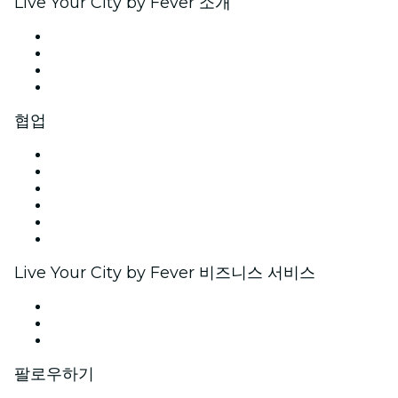
Live Your City by Fever 소개
관련기사
채용안내
기프트 카드
고객지원팀
협업
이벤트 관리
이벤트 등록
기업 행사 · 혜택
제휴 프로그램
앰배서더 및 인플루언서 프로그램
브랜드 파트너십
Live Your City by Fever 비즈니스 서비스
프라이빗 이벤트 · 단체 티켓
기업 전용 혜택
기업용 기프트 카드 및 바우처
팔로우하기