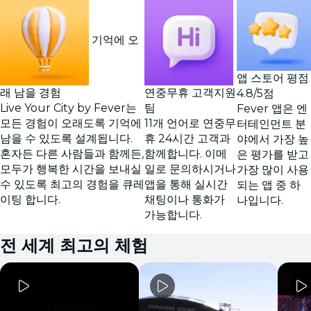
기억에 오
앱 스토어 평점
래 남을 경험
연중무휴 고객지원
4.8/5점
Live Your City by Fever는
팀
Fever 앱은 엔
모든 경험이 오래도록 기억에
11개 언어로 연중무
터테인먼트 분
남을 수 있도록 설계됩니다.
휴 24시간 고객과
야에서 가장 높
혼자든 다른 사람들과 함께든,
함께합니다. 이메
은 평가를 받고
모두가 행복한 시간을 보내실
일로 문의하시거나
가장 많이 사용
수 있도록 최고의 경험을 큐레
앱을 통해 실시간
되는 앱 중 하
이팅 합니다.
채팅이나 통화가
나입니다.
가능합니다.
전 세계 최고의 체험