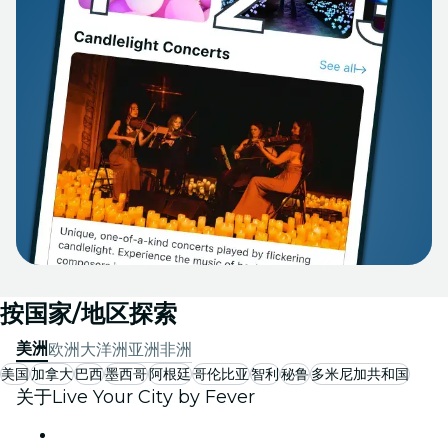
按国家/地区探索
美洲
欧洲
大洋洲
亚洲
非洲
美国
加拿大
巴西
墨西哥
阿根廷
哥伦比亚
智利
秘鲁
多米尼加共和国
关于Live Your City by Fever
新闻中心