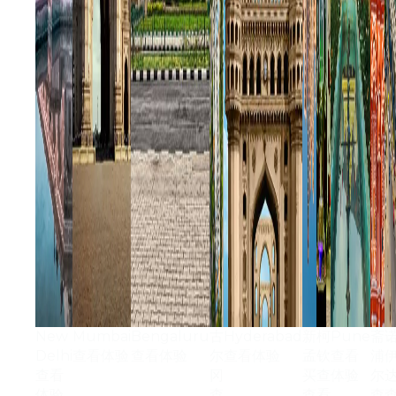
New
Mumbai
Bengaluru
古
Hyderabad
新
柯
Pune
斋
Delhi
查看体验
查看体验
尔
查看体验
孟
钦
查看
浦
查看
冈
买
查
体验
尔
体验
查
查
看
查