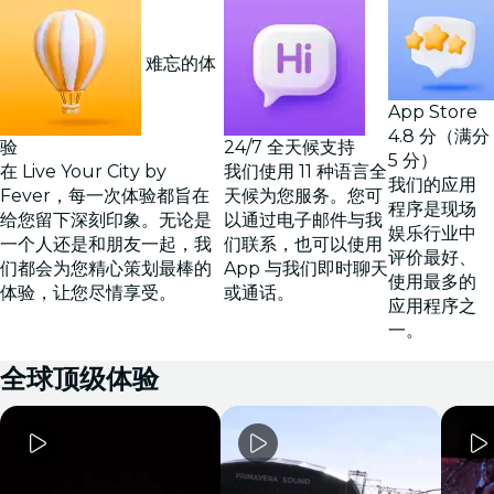
难忘的体
App Store
4.8 分（满分
验
24/7 全天候支持
5 分）
在 Live Your City by
我们使用 11 种语言全
我们的应用
Fever，每一次体验都旨在
天候为您服务。您可
程序是现场
给您留下深刻印象。无论是
以通过电子邮件与我
娱乐行业中
一个人还是和朋友一起，我
们联系，也可以使用
评价最好、
们都会为您精心策划最棒的
App 与我们即时聊天
使用最多的
体验，让您尽情享受。
或通话。
应用程序之
一。
全球顶级体验