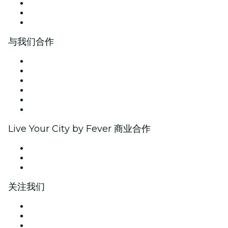
我们正在招聘！
礼品卡
帮助中心
与我们合作
Fever专区
列出你的活动
公司活动和福利
联盟计划
大使和网红项目
品牌合作伙伴关系
Live Your City by Fever 商业合作
私人活动和团体票
企业福利
企业礼品卡和优惠券
关注我们
Facebook
X (推特)
Instagram