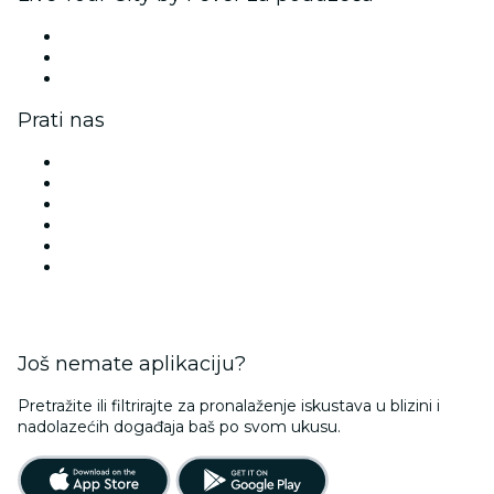
Privatna događanja i grupne ulaznice
Korporativne pogodnosti
Korporativne darovne kartice i vaučeri
Prati nas
Facebook
Twitter
Instagram
TikTok
LinkedIn
YouTube
Još nemate aplikaciju?
Pretražite ili filtrirajte za pronalaženje iskustava u blizini i
nadolazećih događaja baš po svom ukusu.