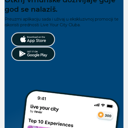
god se nalaziš.
Preuzmi aplikaciju sada i uživaj u ekskluzivnoj promociji te
iskoristi prednosti Live Your City Cluba.