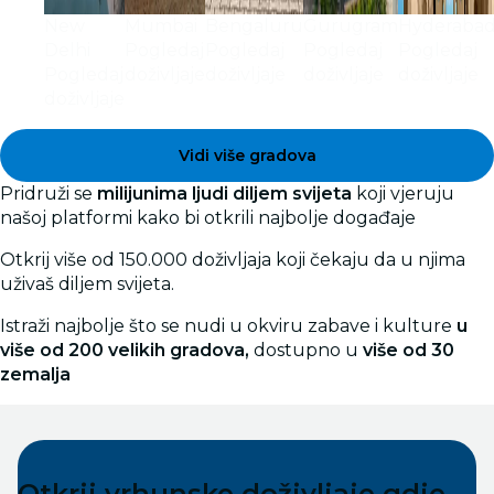
New
Mumbai
Bengaluru
Gurugram
Hyderaba
Delhi
Pogledaj
Pogledaj
Pogledaj
Pogledaj
Pogledaj
doživljaje
doživljaje
doživljaje
doživljaje
doživljaje
Vidi više gradova
Pridruži se
milijunima ljudi diljem svijeta
koji vjeruju
našoj platformi kako bi otkrili najbolje događaje
Otkrij više od 150.000 doživljaja koji čekaju da u njima
uživaš diljem svijeta.
Istraži najbolje što se nudi u okviru zabave i kulture
u
više od 200 velikih gradova,
dostupno u
više od 30
zemalja
Otkrij vrhunske doživljaje gdje