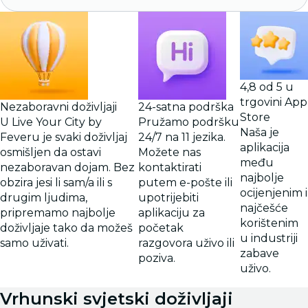
4,8 od 5 u
trgovini App
Nezaboravni doživljaji
24-satna podrška
Store
U Live Your City by
Pružamo podršku
Naša je
Feveru je svaki doživljaj
24/7 na 11 jezika.
aplikacija
osmišljen da ostavi
Možete nas
među
nezaboravan dojam. Bez
kontaktirati
najbolje
obzira jesi li sam/a ili s
putem e-pošte ili
ocijenjenim i
drugim ljudima,
upotrijebiti
najčešće
pripremamo najbolje
aplikaciju za
korištenim
doživljaje tako da možeš
početak
u industriji
samo uživati.
razgovora uživo ili
zabave
poziva.
uživo.
Vrhunski svjetski doživljaji