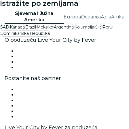
Istražite po zemljama
Sjeverna I Južna
Europa
Oceanija
Azija
Afrika
Amerika
SAD
Kanada
Brazil
Meksiko
Argentina
Kolumbija
Čile
Peru
Dominikanska Republika
O poduzeću Live Your City by Fever
Pritisnite tipku
Zapošljavamo!
Darovne kartice
Centar za pomoć
Postanite naš partner
Fever Zone
Objavite svoj događaj
Korporativna događanja i pogodnosti
Program za partnere
Program ambasadora i utjecajnih osoba
Partnerstva s robnim markama
Live Your City by Fever za poduzeća