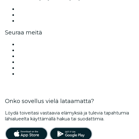
Yksityistilaisuudet ja ryhmäliput
Yritysedut
Yrityslahjakortit ja ‑kupongit
Seuraa meitä
Facebook
X (Twitter)
Instagram
TikTok
LinkedIn
YouTube
Onko sovellus vielä lataamatta?
Löydä toiveitasi vastaavia elämyksiä ja tulevia tapahtumia
lähialueelta käyttämällä hakua tai suodattimia.