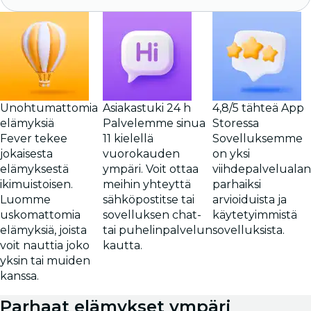
Unohtumattomia
Asiakastuki 24 h
4,8/5 tähteä App
elämyksiä
Palvelemme sinua
Storessa
Fever tekee
11 kielellä
Sovelluksemme
jokaisesta
vuorokauden
on yksi
elämyksestä
ympäri. Voit ottaa
viihdepalvelualan
ikimuistoisen.
meihin yhteyttä
parhaiksi
Luomme
sähköpostitse tai
arvioiduista ja
uskomattomia
sovelluksen chat-
käytetyimmistä
elämyksiä, joista
tai puhelinpalvelun
sovelluksista.
voit nauttia joko
kautta.
yksin tai muiden
kanssa.
Parhaat elämykset ympäri