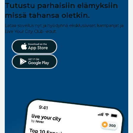
Tutustu parhaisiin elämyksiin
missä tahansa oletkin.
Lataa sovellus nyt ja hyödynnä eksklusiiviset kampanjat ja
Live Your City Club -edut.