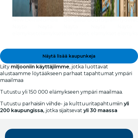
New Delhi
Mumbai
Bengaluru
Gurugram
Hydera
Näytä
Näytä
Näytä
Näytä
Näytä
elämykset
elämykset
elämykset
elämykset
elämyks
Näytä lisää kaupunkeja
Liity
miljooniin käyttäjiimme
, jotka luottavat
alustaamme löytääkseen parhaat tapahtumat ympäri
maailmaa
Tutustu yli 150 000 elämykseen ympäri maailmaa.
Tutustu parhaisiin viihde- ja kulttuuritapahtumiin
yli
200 kaupungissa,
jotka sijaitsevat
yli 30 maassa