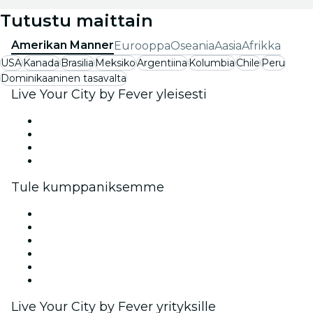
Tutustu maittain
Amerikan Manner
Eurooppa
Oseania
Aasia
Afrikka
USA
Kanada
Brasilia
Meksiko
Argentiina
Kolumbia
Chile
Peru
Dominikaaninen tasavalta
Live Your City by Fever yleisesti
Lehdistö
Tule meille töihin!
Lahjakortit
Ohjekeskus
Tule kumppaniksemme
Fever Zone
Lisää tapahtumasi
Yritystapahtumat ja -edut
Affiliate-ohjelma
Lähettiläs- ja vaikuttajaohjelma
Brändiyhteistyö
Live Your City by Fever yrityksille