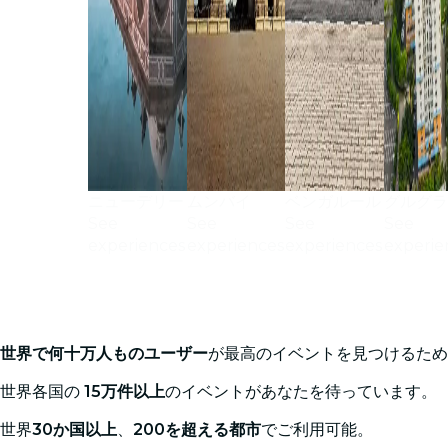
ニューデリー
ムンバイ
ベンガルール
グルグ
See
See
See
See
experiences
experiences
experiences
experie
世界で何十万人ものユーザー
が最高のイベントを見つけるた
世界各国の
15万件以上
のイベントがあなたを待っています。
世界
30か国以上
、
200を超える都市
でご利用可能。