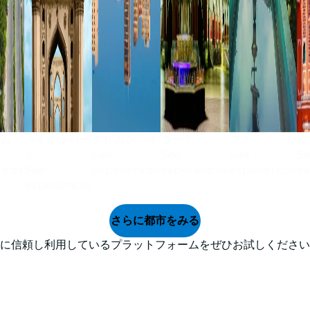
ラム
ハイデラバー
ナビムンバイ
コーチ
プネ
ジ
ド
See
See
See
S
nces
See
experiences
experiences
experiences
ex
experiences
さらに都市をみる
めに信頼し利用しているプラットフォームをぜひお試しください