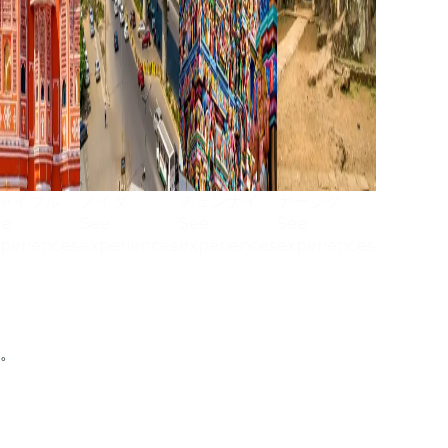
ャイプル
ノイダ
チェンナイ
ナーシク
ee
See
See
See
periences
experiences
experiences
experiences
。