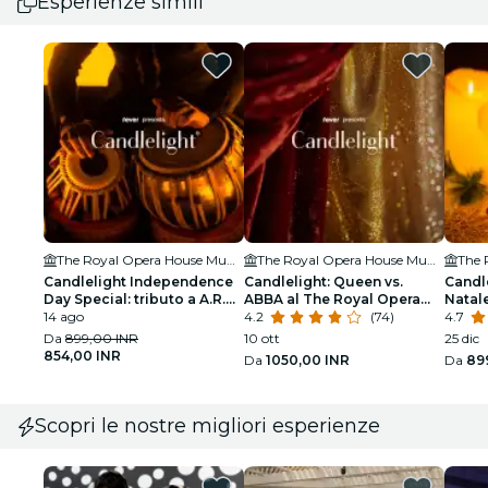
Esperienze simili
The Royal Opera House Mumbai
The Royal Opera House Mumbai
Candlelight Independence
Candlelight: Queen vs.
Candle
Day Special: tributo a A.R.
ABBA al The Royal Opera
Natal
Rahman al Royal Opera
14 ago
House Mumbai
4.2
(74)
Hous
4.7
House
Da
899,00 INR
10 ott
25 dic
854,00 INR
Da
1050,00 INR
Da
89
Scopri le nostre migliori esperienze