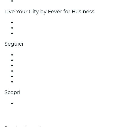
Brand partnership
Live Your City by Fever for Business
Eventi privati e biglietti di gruppo
Benefit aziendali
Gift card e voucher aziendali
Seguici
Facebook
X (Twitter)
Instagram
TikTok
LinkedIn
Youtube
Scopri
Luoghi a Mumbai