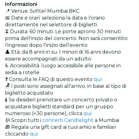
Informazioni
📍 Venue: Sofitel Mumbai BKC
📅 Date e orari: seleziona la data e l'orario
direttamente nel selettore di biglietti
⏳ Durata: 60 minuti. Le porte aprono 30 minuti
prima dell'inizio del concerto. Non sarà consentito
l'ingresso dopo l'inizio dell'evento
👤 Età: da 8 anni in su. I minori di 16 anni devono
essere accompagnati da un adulto
♿ Accessibilità: luogo accessibile alle persone in
sedia a rotelle
❓ Consulta le FAQ di questo evento
qui
🪑 I posti sono assegnati all'arrivo, in base al tipo di
biglietto acquistato
🕯️ Se desideri prenotare un concerto privato o
acquistare biglietti standard per un gruppo
numeroso (+30 persone), clicca
qui
🎻 Scopri tutti i
concerti Candlelight
a Mumbai
🎁 Regala una gift card ai tuoi amici e familiari
cliccando
qui