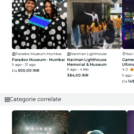
Paradox Museum Mumbai
Nariman Lighthouse
Nav
Paradox Museum - Mumbai
Nariman Lighthouse
Gamer
9 ago - 31 ago
Memorial & Museum
Ultim
9 ago - 4 feb
4.0
Da
500,00 INR
384,00 INR
9 ago -
Da
14
Categorie correlate