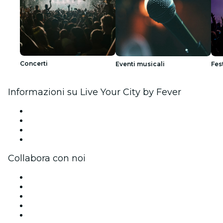
Concerti
Eventi musicali
Fes
Informazioni su Live Your City by Fever
Stampa
Unisciti al team
Carte regalo
Centro assistenza
Collabora con noi
Gestisci il tuo evento
Pubblica il tuo evento
Eventi aziendali & benefit
Programma di affiliazione
Programma Ambassador e Influencer