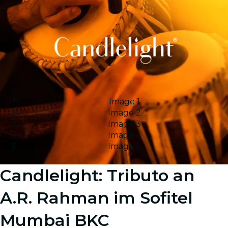
Image 1
Image 2
Image 3
Image 4
Image 5
Candlelight: Tributo an
A.R. Rahman im Sofitel
Mumbai BKC