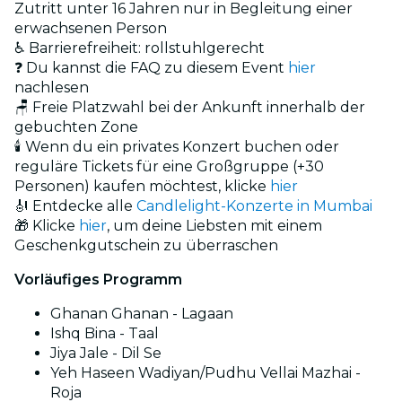
Zutritt unter 16 Jahren nur in Begleitung einer
erwachsenen Person
♿ Barrierefreiheit: rollstuhlgerecht
❓ Du kannst die FAQ zu diesem Event
hier
nachlesen
🪑 Freie Platzwahl bei der Ankunft innerhalb der
gebuchten Zone
🕯️ Wenn du ein privates Konzert buchen oder
reguläre Tickets für eine Großgruppe (+30
Personen) kaufen möchtest, klicke
hier
🎻 Entdecke alle
Candlelight-Konzerte in Mumbai
🎁 Klicke
hier
, um deine Liebsten mit einem
Geschenkgutschein zu überraschen
Vorläufiges Programm
Ghanan Ghanan - Lagaan
Ishq Bina - Taal
Jiya Jale - Dil Se
Yeh Haseen Wadiyan/Pudhu Vellai Mazhai -
Roja