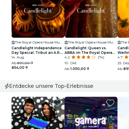
The Royal Opera House Mumbai
The Royal Opera House Mumbai
Candlelight Independence
Candlelight: Queen vs.
Candle
Day Special: Tribut an A.R.
ABBA im The Royal Opera
Weihn
Rahman im The Royal Opera
14. Aug.
House Mumbai
4.2
(74)
Royal
4.7
House
Ab
899,00 ₹
10. Okt.
25. Dez
854,00 ₹
Ab
1.050,00 ₹
Ab
89
Entdecke unsere Top-Erlebnisse