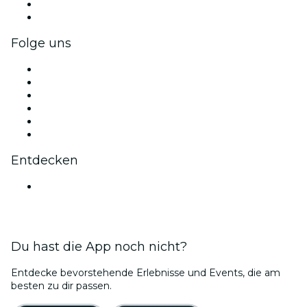
Firmenvorteile
Firmengeschenkkarten und -gutscheine
Folge uns
Facebook
X (Twitter)
Instagram
TikTok
LinkedIn
YouTube
Entdecken
Veranstaltungsorte in Mumbai
Du hast die App noch nicht?
Entdecke bevorstehende Erlebnisse und Events, die am
besten zu dir passen.