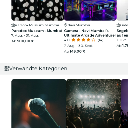
Paradox Museum Mumbai
Navi Mumbai
Gate
Paradox Museum - Mumbai
Gamera - Navi Mumbai’s
Segel
7. Aug. - 31. Aug.
Ultimate Arcade Adventure!
auf e
4.0
(14)
Yacht
1. Okt. 
Ab
500,00 ₹
7. Aug. - 30. Sept.
Ab
1.7
Ab
149,00 ₹
Verwandte Kategorien