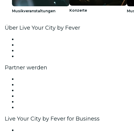
Konzerte
Musikveranstaltungen
Mus
Über Live Your City by Fever
Presse
Wir stellen ein!
Geschenkgutscheine
Hilfe-Center
Partner werden
Fever Zone
Veröffentliche dein Event
Firmenevents & -vorteile
Affiliate-Programm
Botschafter & Influencer-Programm
Markenpartnerschaften
Live Your City by Fever for Business
Privatveranstaltungen & Gruppentickets