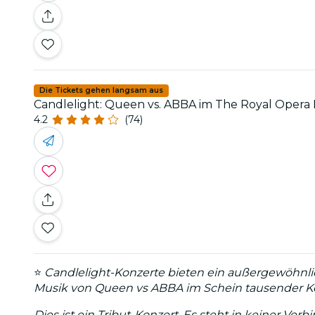
Die Tickets gehen langsam aus
Candlelight: Queen vs. ABBA im The Royal Oper
4.2
(74)
⭐
Candlelight-Konzerte bieten ein außergewöhnli
Musik von Queen vs ABBA im Schein tausender Ker
Dies ist ein Tribut-Konzert. Es steht in keiner V