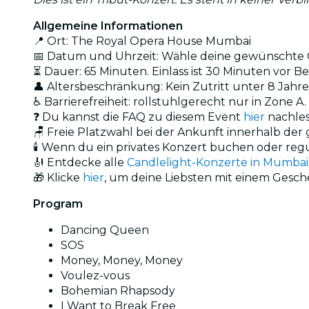
Allgemeine Informationen
📍 Ort: The Royal Opera House Mumbai
📅 Datum und Uhrzeit: Wähle deine gewünschte O
⏳ Dauer: 65 Minuten. Einlass ist 30 Minuten vor Be
👤 Altersbeschränkung: Kein Zutritt unter 8 Jahr
♿ Barrierefreiheit: rollstuhlgerecht nur in Zon
❓ Du kannst die FAQ zu diesem Event
hier
nachle
🪑 Freie Platzwahl bei der Ankunft innerhalb de
🕯️ Wenn du ein privates Konzert buchen oder reg
🎻 Entdecke alle
Candlelight-Konzerte in Mumbai
🎁 Klicke
hier
, um deine Liebsten mit einem Gesc
Program
Dancing Queen
SOS
Money, Money, Money
Voulez-vous
Bohemian Rhapsody
I Want to Break Free