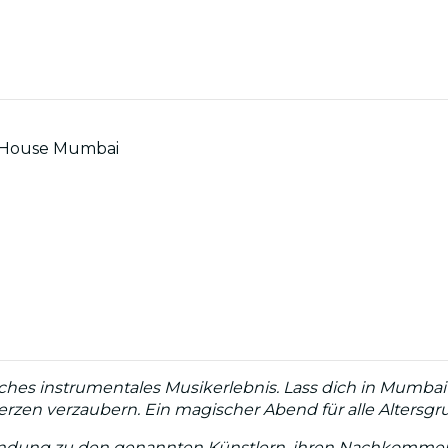
a House Mumbai
ches instrumentales Musikerlebnis. Lass dich in Mumb
zen verzaubern. Ein magischer Abend für alle Altersgr
erbindung zu den genannten Künstlern, ihren Nachkommen o