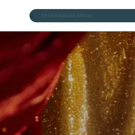
Entdecke
Live-Shows
Madrid
Candlelight
London
Erlebnisse und Städte
São Paulo
Seoul
Stadttouren
Konzerte