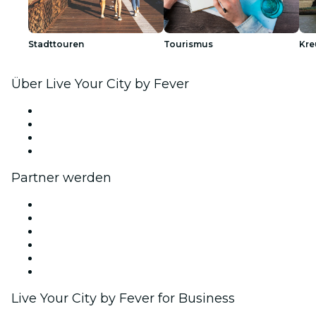
Stadttouren
Tourismus
Kre
Über Live Your City by Fever
Presse
Wir stellen ein!
Geschenkgutscheine
Hilfe-Center
Partner werden
Fever Zone
Veröffentliche dein Event
Firmenevents & -vorteile
Affiliate-Programm
Botschafter & Influencer-Programm
Markenpartnerschaften
Live Your City by Fever for Business