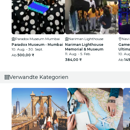
Paradox Museum Mumbai
Nariman Lighthouse
Nav
Paradox Museum - Mumbai
Nariman Lighthouse
Gamer
10. Aug. - 30. Sept.
Memorial & Museum
Ultim
11. Aug. - 5. Feb.
10. Aug
Ab
500,00 ₹
384,00 ₹
Ab
14
Verwandte Kategorien