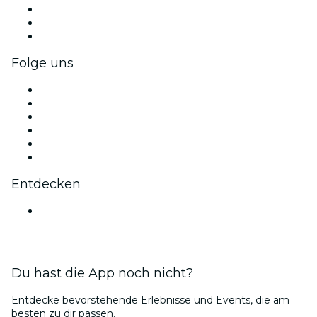
Privatveranstaltungen & Gruppentickets
Firmenvorteile
Firmengeschenkkarten und -gutscheine
Folge uns
Facebook
X (Twitter)
Instagram
TikTok
LinkedIn
YouTube
Entdecken
Veranstaltungsorte in Mumbai
Du hast die App noch nicht?
Entdecke bevorstehende Erlebnisse und Events, die am
besten zu dir passen.