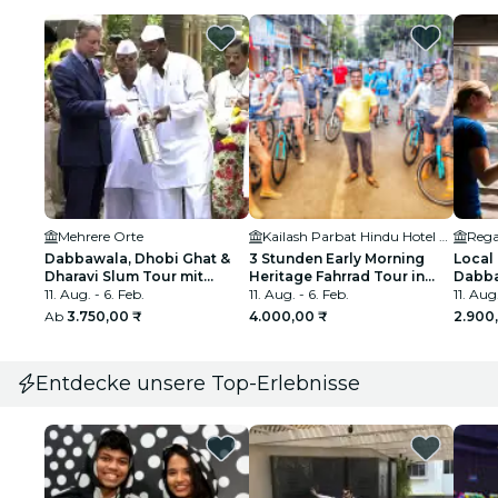
Mehrere Orte
Kailash Parbat Hindu Hotel Restaurants
Rega
Dabbawala, Dhobi Ghat &
3 Stunden Early Morning
Local
Dharavi Slum Tour mit
Heritage Fahrrad Tour in
Dabba
Lokzug
11. Aug. - 6. Feb.
South Mumbai
11. Aug. - 6. Feb.
11. Aug.
Ab
3.750,00 ₹
4.000,00 ₹
2.900
Entdecke unsere Top-Erlebnisse