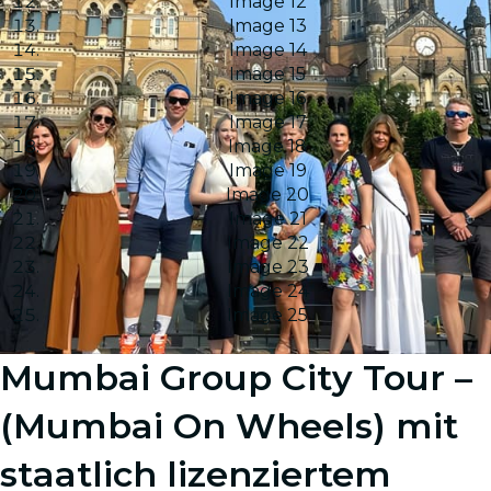
Image 12
Image 13
Image 14
Image 15
Image 16
Image 17
Image 18
Image 19
Image 20
Image 21
Image 22
Image 23
Image 24
Image 25
Mumbai Group City Tour –
(Mumbai On Wheels) mit
staatlich lizenziertem