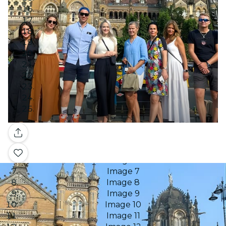
Image 1
Image 2
Image 3
Galerie
Image 4
Image 5
Image 6
Image 7
Image 8
Image 9
Image 10
Image 11