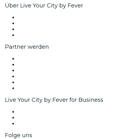
Über Live Your City by Fever
Presse
Wir stellen ein!
Geschenkgutscheine
Hilfe-Center
Partner werden
Fever Zone
Veröffentliche dein Event
Firmenevents & -vorteile
Affiliate-Programm
Botschafter & Influencer-Programm
Markenpartnerschaften
Live Your City by Fever for Business
Privatveranstaltungen & Gruppentickets
Firmenvorteile
Firmengeschenkkarten und -gutscheine
Folge uns