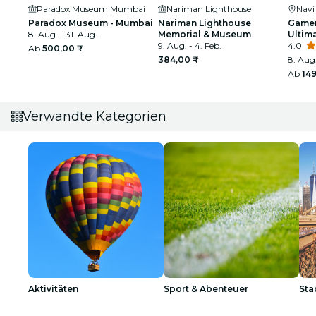
Paradox Museum Mumbai
Nariman Lighthouse
Nav
Paradox Museum - Mumbai
Nariman Lighthouse
Gamer
8. Aug. - 31. Aug.
Memorial & Museum
Ultim
9. Aug. - 4. Feb.
4.0
Ab
500,00 ₹
384,00 ₹
8. Aug.
Ab
14
Verwandte Kategorien
Aktivitäten
Sport & Abenteuer
Sta