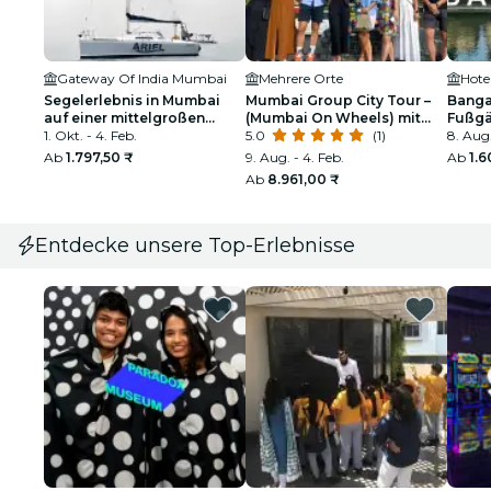
Gateway Of India Mumbai
Mehrere Orte
Segelerlebnis in Mumbai
Mumbai Group City Tour –
Banga
auf einer mittelgroßen
(Mumbai On Wheels) mit
Fußgä
Yacht
1. Okt. - 4. Feb.
staatlich lizenziertem Guide
5.0
(1)
8. Aug.
Ab
1.797,50 ₹
9. Aug. - 4. Feb.
Ab
1.
Ab
8.961,00 ₹
Entdecke unsere Top-Erlebnisse