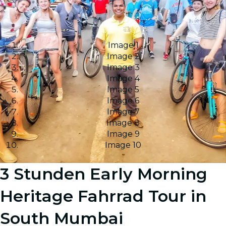
Image 1
Image 2
Image 3
Image 4
Image 5
Image 6
Image 7
Image 8
Image 9
Image 10
3 Stunden Early Morning
Heritage Fahrrad Tour in
South Mumbai