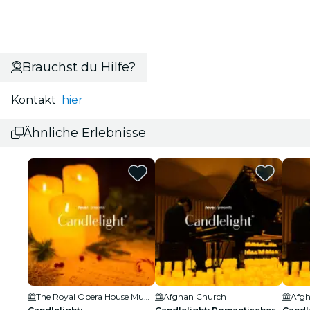
Brauchst du Hilfe?
Kontakt
hier
Ähnliche Erlebnisse
The Royal Opera House Mumbai
Afghan Church
Afgh