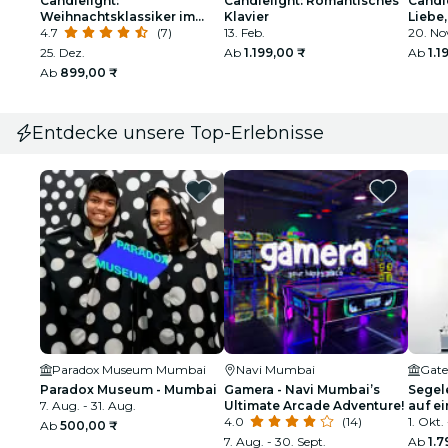
Candlelight:
Candlelight: Romantisches
Candle
Weihnachtsklassiker im
Klavier
Liebe
Royal Opera House
4.7
(7)
13. Feb.
Lichts
20. No
25. Dez.
Ab
1.199,00 ₹
Ab
1.1
Ab
899,00 ₹
Entdecke unsere Top-Erlebnisse
Paradox Museum Mumbai
Navi Mumbai
Gate
Paradox Museum - Mumbai
Gamera - Navi Mumbai’s
Segel
7. Aug. - 31. Aug.
Ultimate Arcade Adventure!
auf e
4.0
(14)
Yacht
1. Okt. 
Ab
500,00 ₹
7. Aug. - 30. Sept.
Ab
1.7