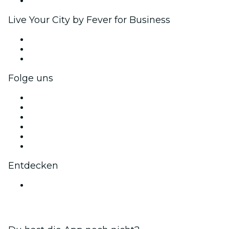
Markenpartnerschaften
Live Your City by Fever for Business
Privatveranstaltungen & Gruppentickets
Firmenvorteile
Firmengeschenkkarten und -gutscheine
Folge uns
Facebook
X (Twitter)
Instagram
TikTok
LinkedIn
YouTube
Entdecken
Veranstaltungsorte in Mumbai