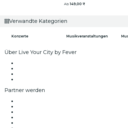
Ab
149,00 ₹
Verwandte Kategorien
Konzerte
Musikveranstaltungen
Mus
Über Live Your City by Fever
Presse
Wir stellen ein!
Geschenkgutscheine
Hilfe-Center
Partner werden
Fever Zone
Veröffentliche dein Event
Firmenevents & -vorteile
Affiliate-Programm
Botschafter & Influencer-Programm