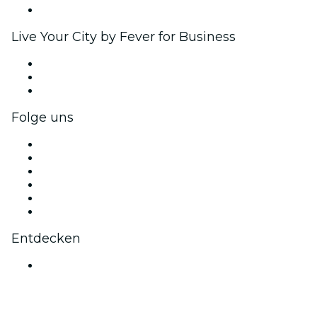
Markenpartnerschaften
Live Your City by Fever for Business
Privatveranstaltungen & Gruppentickets
Firmenvorteile
Firmengeschenkkarten und -gutscheine
Folge uns
Facebook
X (Twitter)
Instagram
TikTok
LinkedIn
YouTube
Entdecken
Veranstaltungsorte in Mumbai