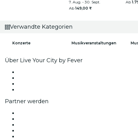
7. Aug. - 30. Sept.
Ab
1.7
Ab
149,00 ₹
Verwandte Kategorien
Konzerte
Musikveranstaltungen
Mus
Über Live Your City by Fever
Presse
Wir stellen ein!
Geschenkgutscheine
Hilfe-Center
Partner werden
Fever Zone
Veröffentliche dein Event
Firmenevents & -vorteile
Affiliate-Programm
Botschafter & Influencer-Programm