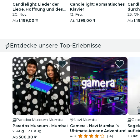
Candlelight: Lieder der
Candlelight: Romantisches
Candle
Liebe, Hoffnung und des
Klavier
durch
Lichts in der Afghan Church
20. Nov.
13. Feb.
in de
23. Ok
Ab
1.199,00 ₹
Ab
1.199,00 ₹
Ab
1.1
Entdecke unsere Top-Erlebnisse
Paradox Museum Mumbai
Navi Mumbai
Gate
Paradox Museum - Mumbai
Gamera - Navi Mumbai’s
Segel
7. Aug. - 31. Aug.
Ultimate Arcade Adventure!
auf e
4.0
(14)
Yacht
1. Okt. 
Ab
500,00 ₹