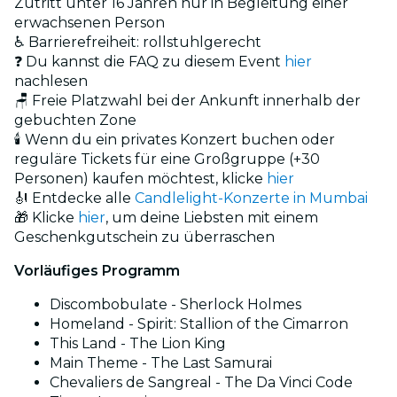
Zutritt unter 16 Jahren nur in Begleitung einer
erwachsenen Person
♿ Barrierefreiheit: rollstuhlgerecht
❓ Du kannst die FAQ zu diesem Event
hier
nachlesen
🪑 Freie Platzwahl bei der Ankunft innerhalb der
gebuchten Zone
🕯️ Wenn du ein privates Konzert buchen oder
reguläre Tickets für eine Großgruppe (+30
Personen) kaufen möchtest, klicke
hier
🎻 Entdecke alle
Candlelight-Konzerte in Mumbai
🎁 Klicke
hier
, um deine Liebsten mit einem
Geschenkgutschein zu überraschen
Vorläufiges Programm
Discombobulate - Sherlock Holmes
Homeland - Spirit: Stallion of the Cimarron
This Land - The Lion King
Main Theme - The Last Samurai
Chevaliers de Sangreal - The Da Vinci Code