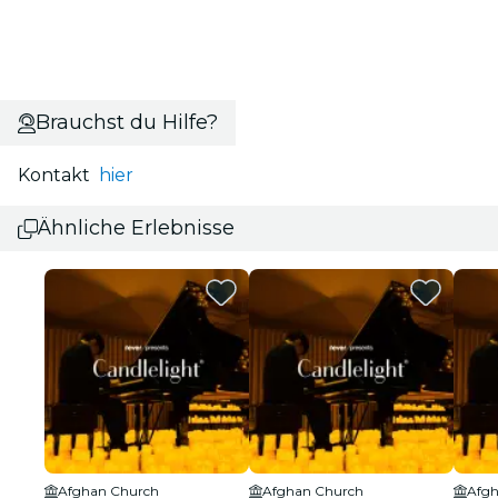
Brauchst du Hilfe?
Kontakt
hier
Ähnliche Erlebnisse
Afghan Church
Afghan Church
Afgh