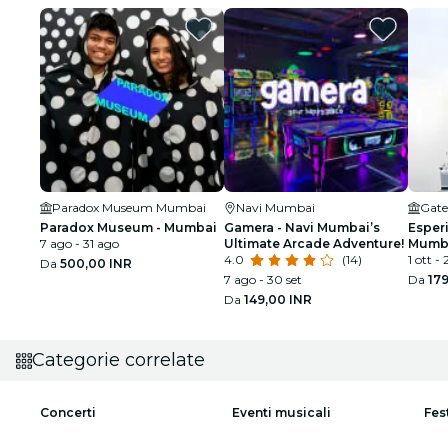
Paradox Museum Mumbai
Navi Mumbai
Gate
Paradox Museum - Mumbai
Gamera - Navi Mumbai’s
Esper
7 ago - 31 ago
Ultimate Arcade Adventure!
Mumba
4.0
(14)
medie
1 ott - 
Da
500,00 INR
7 ago - 30 set
Da
179
Da
149,00 INR
Categorie correlate
Concerti
Eventi musicali
Fes