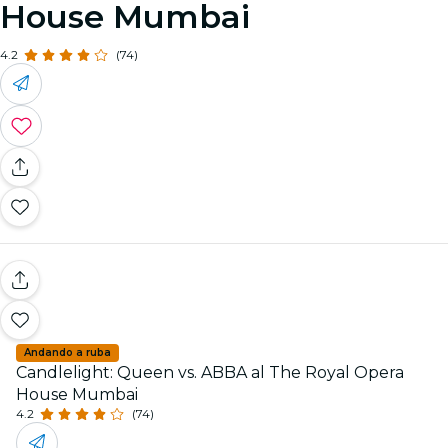
House Mumbai
4.2
(74)
Andando a ruba
Candlelight: Queen vs. ABBA al The Royal Opera
House Mumbai
4.2
(74)