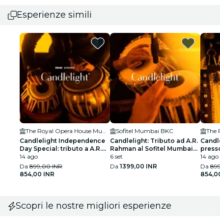
Esperienze simili
The Royal Opera House Mumbai
Sofitel Mumbai BKC
Candlelight Independence
Candlelight: Tributo ad A.R.
Candle
Day Special: tributo a A.R.
Rahman al Sofitel Mumbai
press
Rahman al Royal Opera
14 ago
BKC
6 set
Hous
14 ago
House
Da
899,00 INR
Da
1399,00 INR
Da
89
854,00 INR
854,0
Scopri le nostre migliori esperienze