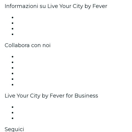
Informazioni su Live Your City by Fever
Stampa
Unisciti al team
Carte regalo
Centro assistenza
Collabora con noi
Gestisci il tuo evento
Pubblica il tuo evento
Eventi aziendali & benefit
Programma di affiliazione
Programma Ambassador e Influencer
Brand partnership
Live Your City by Fever for Business
Eventi privati e biglietti di gruppo
Benefit aziendali
Gift card e voucher aziendali
Seguici