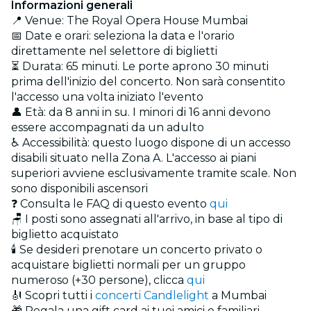
Informazioni generali
📍 Venue: The Royal Opera House Mumbai
📅 Date e orari: seleziona la data e l'orario
direttamente nel selettore di biglietti
⏳ Durata: 65 minuti. Le porte aprono 30 minuti
prima dell'inizio del concerto. Non sarà consentito
l'accesso una volta iniziato l'evento
👤 Età: da 8 anni in su. I minori di 16 anni devono
essere accompagnati da un adulto
♿ Accessibilità: questo luogo dispone di un accesso
disabili situato nella Zona A. L'accesso ai piani
superiori avviene esclusivamente tramite scale. Non
sono disponibili ascensori
❓ Consulta le FAQ di questo evento
qui
🪑 I posti sono assegnati all'arrivo, in base al tipo di
biglietto acquistato
🕯️ Se desideri prenotare un concerto privato o
acquistare biglietti normali per un gruppo
numeroso (+30 persone), clicca
qui
🎻 Scopri tutti i
concerti Candlelight
a Mumbai
🎁 Regala una gift card ai tuoi amici e familiari