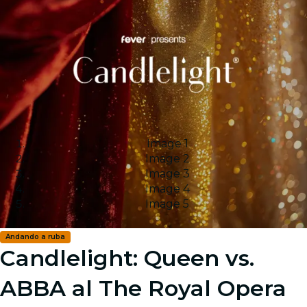
Image 1
Image 2
Image 3
Image 4
Image 5
Andando a ruba
Candlelight: Queen vs.
ABBA al The Royal Opera