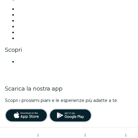
Facebook
X (Twitter)
Instagram
TikTok
LinkedIn
Youtube
Scopri
Luoghi a Mumbai
Scarica la nostra app
Scopri i prossimi piani e le esperienze più adatte a te.
Termini di utilizzo
|
Informativa sulla privacy
|
Global Privacy Policy
|