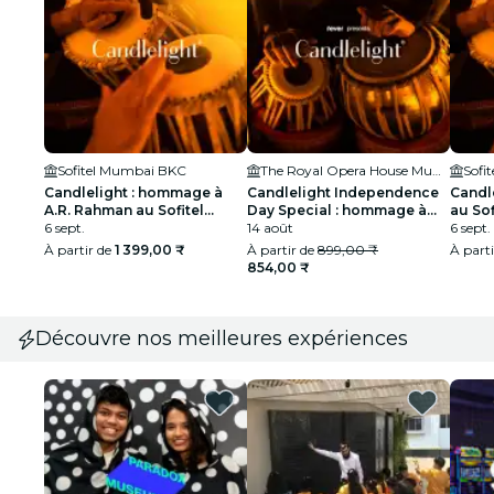
Sofitel Mumbai BKC
The Royal Opera House Mumbai
Sofi
Candlelight : hommage à
Candlelight Independence
Candle
A.R. Rahman au Sofitel
Day Special : hommage à
au So
Mumbai BKC
6 sept.
A.R. Rahman au Royal Opera
14 août
6 sept.
House
À partir de
1 399,00 ₹
À partir de
899,00 ₹
À part
854,00 ₹
Découvre nos meilleures expériences