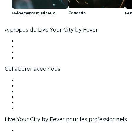
Concerts
Événements musicaux
Fes
À propos de Live Your City by Fever
Presse
Travailler chez Fever
Cartes-cadeaux
Centre d'aide
Collaborer avec nous
Fever Zone
Publiez votre événement
Événements d'entreprise et avantages
Programme d'affiliation
Programme d'ambassadeurs et d'influenceurs
Partenariats avec des marques
Live Your City by Fever pour les professionnels
Événements privés et billets de groupe