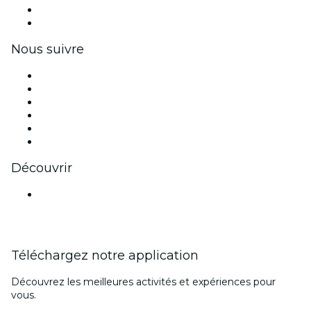
Avantages pour les entreprises
Coupons et cartes cadeaux pour les entreprises
Nous suivre
Facebook
X (Twitter)
Instagram
TikTok
LinkedIn
Youtube
Découvrir
Lieux d'événements à Bombay
Téléchargez notre application
Découvrez les meilleures activités et expériences pour
vous.