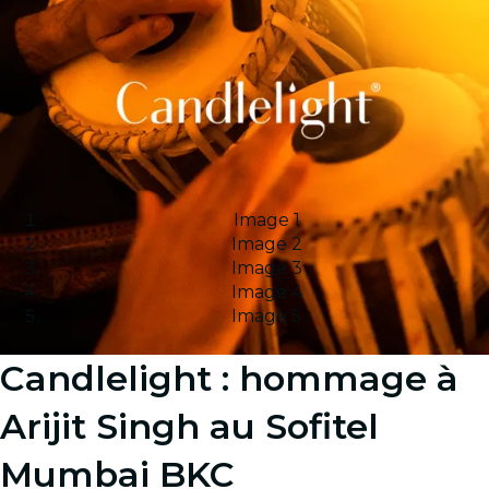
Image 1
Image 2
Image 3
Image 4
Image 5
Candlelight : hommage à
Arijit Singh au Sofitel
Mumbai BKC