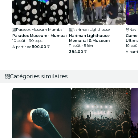
Paradox Museum Mumbai
Nariman Lighthouse
Nav
Paradox Museum - Mumbai
Nariman Lighthouse
Gamer
10 août - 30 sept.
Memorial & Museum
Ultim
11 août - 5 févr.
10 août
À partir de
500,00 ₹
384,00 ₹
À part
Catégories similaires