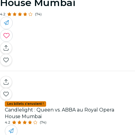
House Mumbai
4.2
(74)
Les billets s'envolent !
Candlelight : Queen vs. ABBA au Royal Opera
House Mumbai
4.2
(74)