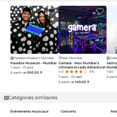
Paradox Museum Mumbai
Navi Mumbai
Gate
Paradox Museum - Mumbai
Gamera - Navi Mumbai’s
Sailin
7 août - 31 août
Ultimate Arcade Adventure!
Mumba
4.0
(14)
taill
1 oct. -
À partir de
500,00 ₹
7 août - 30 sept.
À part
À partir de
149,00 ₹
Catégories similaires
Événements musicaux
Concerts
Fes