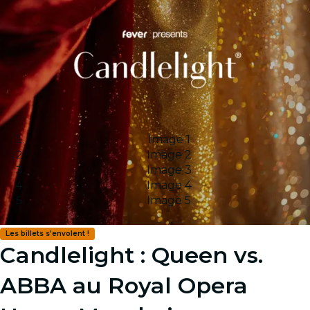
Image 1
Image 2
Image 3
Image 4
Image 5
Les billets s'envolent !
Candlelight : Queen vs.
ABBA au Royal Opera