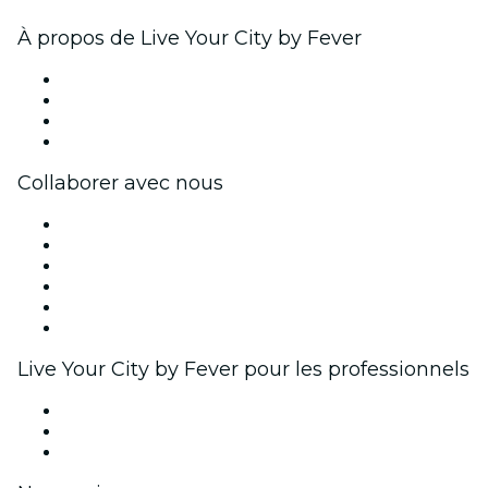
À propos de Live Your City by Fever
Presse
Travailler chez Fever
Cartes-cadeaux
Centre d'aide
Collaborer avec nous
Fever Zone
Publiez votre événement
Événements d'entreprise et avantages
Programme d'affiliation
Programme d'ambassadeurs et d'influenceurs
Partenariats avec des marques
Live Your City by Fever pour les professionnels
Événements privés et billets de groupe
Avantages pour les entreprises
Coupons et cartes cadeaux pour les entreprises