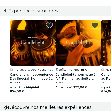
Expériences similaires
The Royal Opera House Mumbai
Sofitel Mumbai BKC
Candlelight Independence
Candlelight : hommage à
Candle
Day Special : hommage à
A.R. Rahman au Sofitel
au Ro
A.R. Rahman au Royal Opera
14 août
Mumbai BKC
6 sept.
14 aoû
House
À partir de
899,00 ₹
À partir de
1 399,00 ₹
À part
854,00 ₹
854,0
Découvre nos meilleures expériences