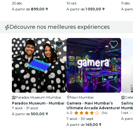
25 déc.
10 oct.
11 déc.
À partir de
899,00 ₹
À partir de
1 050,00 ₹
À part
Découvre nos meilleures expériences
Paradox Museum Mumbai
Navi Mumbai
Gate
Paradox Museum - Mumbai
Gamera - Navi Mumbai’s
Sailin
7 août - 31 août
Ultimate Arcade Adventure!
Mumba
4.0
(14)
taill
1 oct. -
À partir de
500,00 ₹
7 août - 30 sept.
À part
À partir de
149,00 ₹