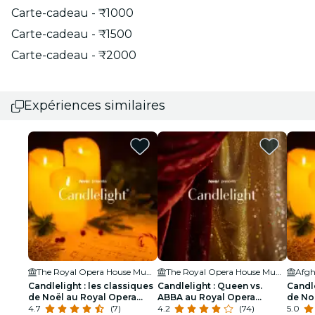
Carte-cadeau - ₹1000
Carte-cadeau - ₹1500
Carte-cadeau - ₹2000
Expériences similaires
The Royal Opera House Mumbai
The Royal Opera House Mumbai
Afgh
Candlelight : les classiques
Candlelight : Queen vs.
Candle
de Noël au Royal Opera
ABBA au Royal Opera
de No
House
4.7
(7)
House Mumbai
4.2
(74)
5.0