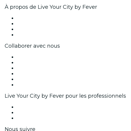
À propos de Live Your City by Fever
Presse
Travailler chez Fever
Cartes-cadeaux
Centre d'aide
Collaborer avec nous
Fever Zone
Publiez votre événement
Événements d'entreprise et avantages
Programme d'affiliation
Programme d'ambassadeurs et d'influenceurs
Partenariats avec des marques
Live Your City by Fever pour les professionnels
Événements privés et billets de groupe
Avantages pour les entreprises
Coupons et cartes cadeaux pour les entreprises
Nous suivre