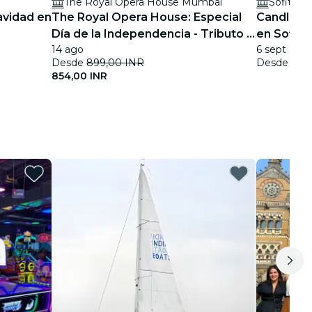
The Royal Opera House Mumbai
Sofitel
avidad en
The Royal Opera House: Especial
Candlelig
Día de la Independencia - Tributo a
en Sofit
14 ago
6 sept
A.R. Rahman
Desde
899,00 INR
Desde
139
854,00 INR