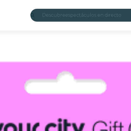
Descubre
espectáculos en directo
Madrid
candlelight
Londres
experiencias y ciudades
São Paulo
exposiciones
Seúl
recorridos por la ciudad
conciertos