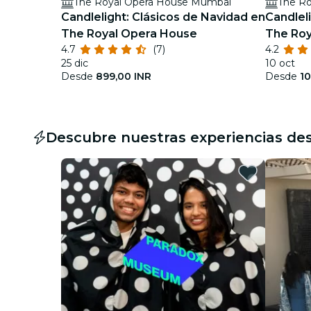
The Royal Opera House Mumbai
The R
Candlelight: Clásicos de Navidad en
Candlel
The Royal Opera House
The Ro
4.7
(7)
4.2
25 dic
10 oct
Desde
899,00 INR
Desde
10
Descubre nuestras experiencias de