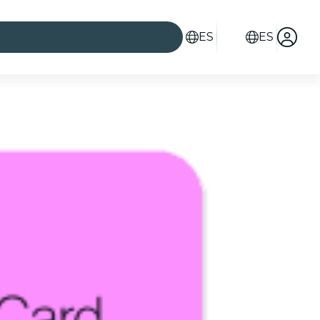
ES
ES