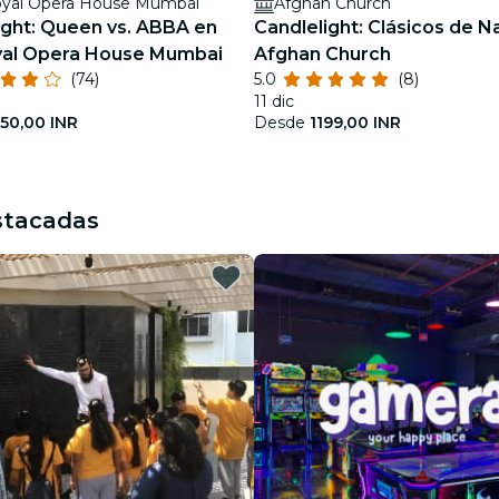
oyal Opera House Mumbai
Afghan Church
ight: Queen vs. ABBA en
Candlelight: Clásicos de N
yal Opera House Mumbai
Afghan Church
(74)
5.0
(8)
11 dic
50,00 INR
Desde
1199,00 INR
stacadas