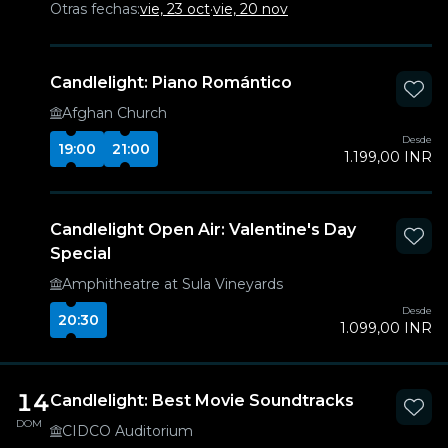
Otras fechas:
vie, 23 oct
·
vie, 20 nov
Candlelight: Piano Romántico
Afghan Church
Desde
19:00
21:00
1.199,00 INR
Candlelight Open Air: Valentine's Day
Special
Amphitheatre at Sula Vineyards
Desde
20:30
1.099,00 INR
14
Candlelight: Best Movie Soundtracks
DOM
CIDCO Auditorium