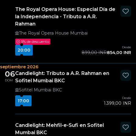
The Royal Opera House: Especial Día de
la Independencia - Tributo a A.R.
Rahman
The Royal Opera House Mumbai
5%
de descuento
Desde
20:00
899,00 INR
854,00 INR
septiembre 2026
06
Candlelight: Tributo a A.R. Rahman en
Sofitel Mumbai BKC
DOM
Sofitel Mumbai BKC
Desde
17:00
1.399,00 INR
Candlelight: Mehfil-e-Sufi en Sofitel
Mumbai BKC