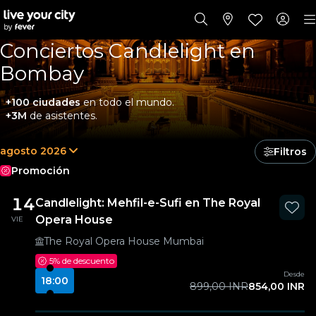
Conciertos Candlelight en
Bombay
+100 ciudades
en todo el mundo.
+3M
de asistentes.
agosto 2026
Filtros
Promoción
14
Candlelight: Mehfil-e-Sufi en The Royal
Opera House
VIE
The Royal Opera House Mumbai
5%
de descuento
Desde
18:00
899,00 INR
854,00 INR