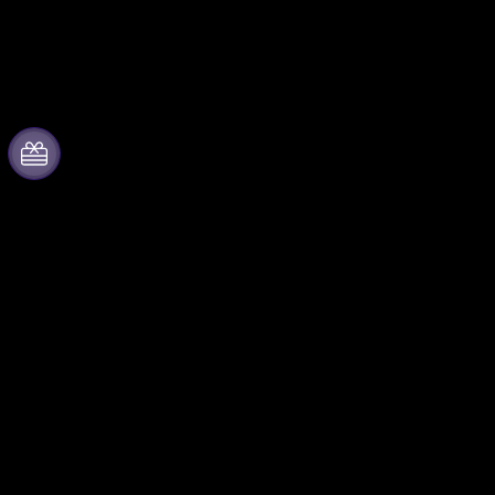
Acerca de Live Your
Colabora con
City by Fever
nosotros
Prensa
Gestiona tu evento
Únete al equipo
Publica tu evento
Tarjetas Regalo
Eventos y beneficios para
empresas
Centro de asistencia
Programa de Afiliados
Programa de embajadores e
influencers