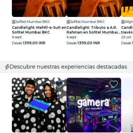
Sofitel Mumbai BKC
Sofitel Mumbai BKC
Afgh
Candlelight: Mehfil-e-Sufi en
Candlelight: Tributo a A.R.
Candle
Sofitel Mumbai BKC
Rahman en Sofitel Mumbai
través
6 sept
BKC
6 sept
occid
23 oct
Churc
Desde
1399,00 INR
Desde
1399,00 INR
Desde
Descubre nuestras experiencias destacadas