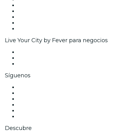
Publica tu evento
Eventos y beneficios para empresas
Programa de Afiliados
Programa de embajadores e influencers
Colaboraciones de marca
Live Your City by Fever para negocios
Eventos privados y entradas de grupo
Beneficios corporativos
Tarjetas y cupones de regalo corporativos
Síguenos
Facebook
X (Twitter)
Instagram
TikTok
LinkedIn
Youtube
Descubre