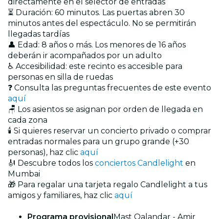
directamente en el selector de entradas
⏳ Duración: 60 minutos. Las puertas abren 30
minutos antes del espectáculo. No se permitirán
llegadas tardías
👤 Edad: 8 años o más. Los menores de 16 años
deberán ir acompañados por un adulto
♿ Accesibilidad: este recinto es accesible para
personas en silla de ruedas
❓ Consulta las preguntas frecuentes de este evento
aquí
🪑 Los asientos se asignan por orden de llegada en
cada zona
🕯️ Si quieres reservar un concierto privado o comprar
entradas normales para un grupo grande (+30
personas), haz clic
aquí
🎻 Descubre todos los
conciertos Candlelight
en
Mumbai
🎁 Para regalar una tarjeta regalo Candlelight a tus
amigos y familiares, haz clic
aquí
Programa provisional
Mast Qalandar - Amir