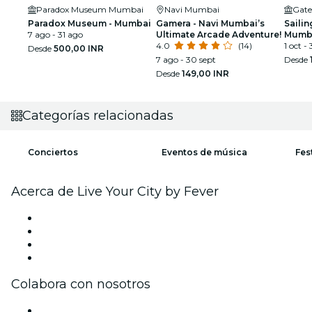
Paradox Museum Mumbai
Navi Mumbai
Gate
Paradox Museum - Mumbai
Gamera - Navi Mumbai’s
Sailin
7 ago - 31 ago
Ultimate Arcade Adventure!
Mumba
4.0
(14)
tamañ
1 oct - 
Desde
500,00 INR
7 ago - 30 sept
Desde
Desde
149,00 INR
Categorías relacionadas
Conciertos
Eventos de música
Fes
Acerca de Live Your City by Fever
Prensa
Únete al equipo
Tarjetas Regalo
Centro de asistencia
Colabora con nosotros
Gestiona tu evento