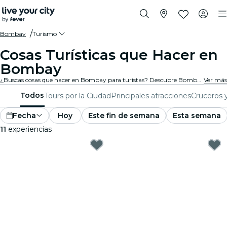
Bombay
Turismo
Cosas Turísticas que Hacer en
Bombay
¿Buscas cosas que hacer en Bombay para turistas? Descubre Bombay una aventura a la vez con estas emocionantes experiencias diseñadas especialmente para turistas. ¡Descubre lo mejor que hay para hacer!
Ver más
Todos
Tours por la Ciudad
Principales atracciones
Cruceros 
Fecha
Hoy
Este fin de semana
Esta semana
11
experiencias