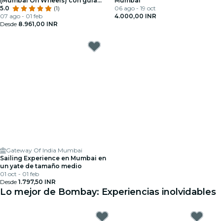
(Mumbai On Wheels) con guía
Mumbai
oficial
5.0
(1)
06 ago - 19 oct
07 ago - 01 feb
4.000,00 INR
Desde
8.961,00 INR
Gateway Of India Mumbai
Sailing Experience en Mumbai en
un yate de tamaño medio
01 oct - 01 feb
Desde
1.797,50 INR
Lo mejor de Bombay: Experiencias inolvidables