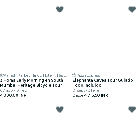
Kailash Parbat Hindu Hotel N Restaurants
PizzaExpress
3 Horas Early Morning en South
Elephanta Caves Tour Guiado
Mumbai Heritage Bicycle Tour
Todo Incluido
07 ago - 01 feb
01 sept - 31 ene
4.000,00 INR
Desde
4.716,50 INR