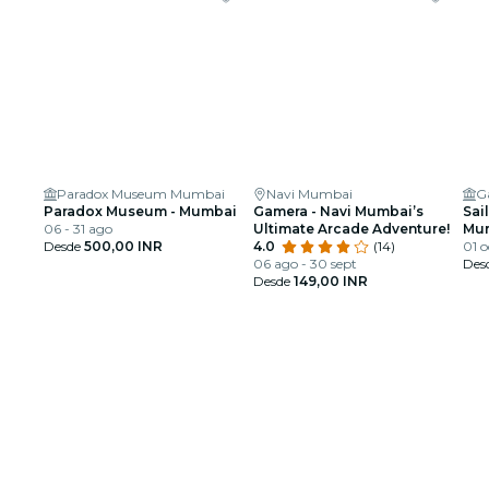
Paradox Museum Mumbai
Navi Mumbai
G
Paradox Museum - Mumbai
Gamera - Navi Mumbai’s
Sai
06 - 31 ago
Ultimate Arcade Adventure!
Mum
Desde
500,00 INR
4.0
(14)
tam
01 o
06 ago - 30 sept
Des
Desde
149,00 INR