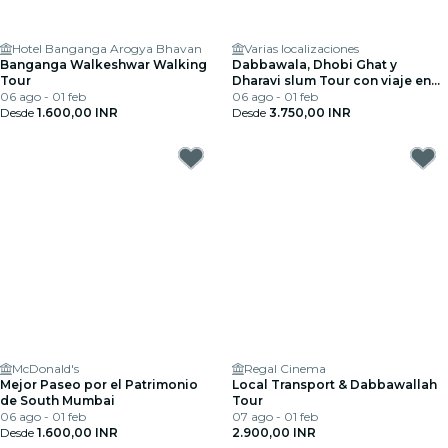
Hotel Banganga Arogya Bhavan
Varias localizaciones
Banganga Walkeshwar Walking
Dabbawala, Dhobi Ghat y
Tour
Dharavi slum Tour con viaje en
06 ago - 01 feb
tren local
06 ago - 01 feb
Desde
1.600,00 INR
Desde
3.750,00 INR
McDonald's
Regal Cinema
Mejor Paseo por el Patrimonio
Local Transport & Dabbawallah
de South Mumbai
Tour
06 ago - 01 feb
07 ago - 01 feb
Desde
1.600,00 INR
2.900,00 INR