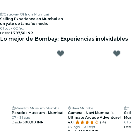
Gateway Of India Mumbai
Sailing Experience en Mumbai en
un yate de tamaño medio
01 oct - 02 feb
Desde
1.797,50 INR
Lo mejor de Bombay: Experiencias inolvidables
Paradox Museum Mumbai
Navi Mumbai
G
Paradox Museum - Mumbai
Gamera - Navi Mumbai’s
Sai
07 - 31 ago
Ultimate Arcade Adventure!
Mum
Desde
500,00 INR
4.0
(14)
tam
01 o
07 ago - 30 sept
Des