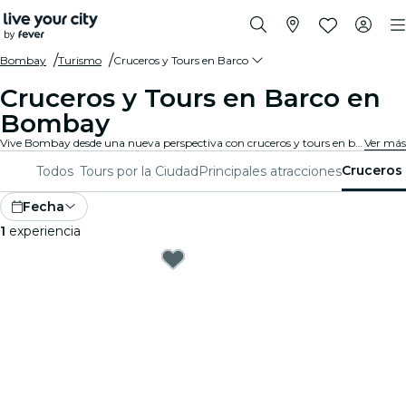
Bombay
Turismo
Cruceros y Tours en Barco
Cruceros y Tours en Barco en
Bombay
Vive Bombay desde una nueva perspectiva con cruceros y tours en barco. Disfruta de monumentos icónicos y vistas impresionantes de la ciudad mientras viajas por aguas serenas. Los cruceros y tours en barco de Bombay te llevarán a una aventura única.
Ver más
Cruceros 
Todos
Tours por la Ciudad
Principales atracciones
Fecha
1
experiencia