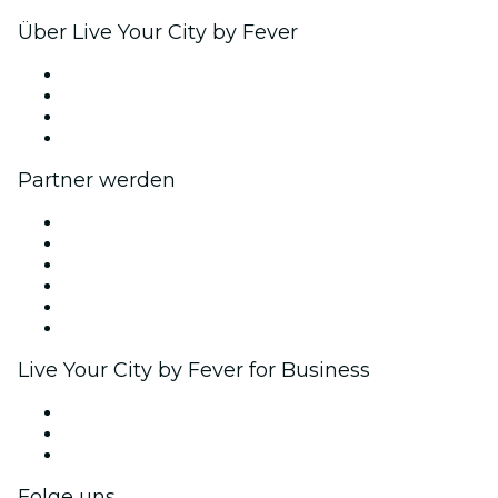
Über Live Your City by Fever
Presse
Wir stellen ein!
Geschenkgutscheine
Hilfe-Center
Partner werden
Fever Zone
Veröffentliche dein Event
Firmenevents & -vorteile
Affiliate-Programm
Botschafter & Influencer-Programm
Markenpartnerschaften
Live Your City by Fever for Business
Privatveranstaltungen & Gruppentickets
Firmenvorteile
Firmengeschenkkarten und -gutscheine
Folge uns