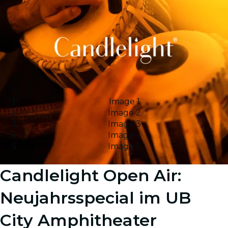
Image 1
Image 2
Image 3
Image 4
Image 5
Candlelight Open Air:
Neujahrsspecial im UB
City Amphitheater