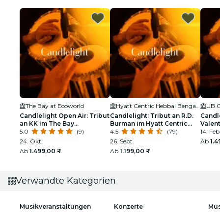
The Bay at Ecoworld
Hyatt Centric Hebbal Bengaluru
UB C
Candlelight Open Air: Tribut
Candlelight: Tribut an R.D.
Candle
an KK im The Bay
Burman im Hyatt Centric
Valen
Amphitheatre
5.0
(9)
Hebbal
4.5
(79)
14. Feb
24. Okt.
26. Sept.
Ab
1.4
Ab
1.499,00 ₹
Ab
1.199,00 ₹
Verwandte Kategorien
Musikveranstaltungen
Konzerte
Mus