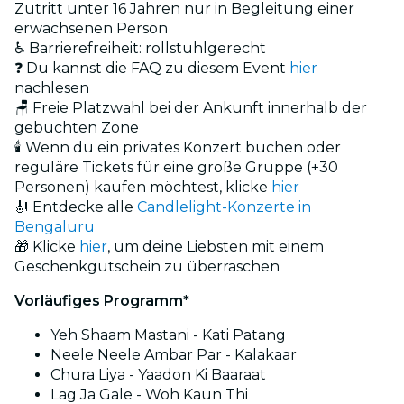
Zutritt unter 16 Jahren nur in Begleitung einer
erwachsenen Person
♿ Barrierefreiheit: rollstuhlgerecht
❓ Du kannst die FAQ zu diesem Event
hier
nachlesen
🪑 Freie Platzwahl bei der Ankunft innerhalb der
gebuchten Zone
🕯️ Wenn du ein privates Konzert buchen oder
reguläre Tickets für eine große Gruppe (+30
Personen) kaufen möchtest, klicke
hier
🎻 Entdecke alle
Candlelight-Konzerte in
Bengaluru
🎁 Klicke
hier
, um deine Liebsten mit einem
Geschenkgutschein zu überraschen
Vorläufiges Programm*
Yeh Shaam Mastani - Kati Patang
Neele Neele Ambar Par - Kalakaar
Chura Liya - Yaadon Ki Baaraat
Lag Ja Gale - Woh Kaun Thi