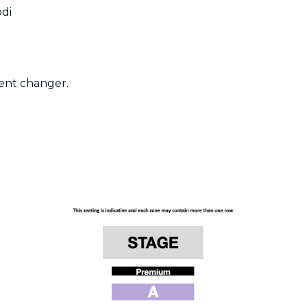
odi
vent changer.