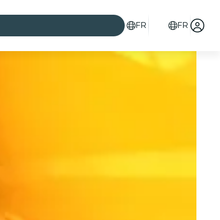
FR
FR