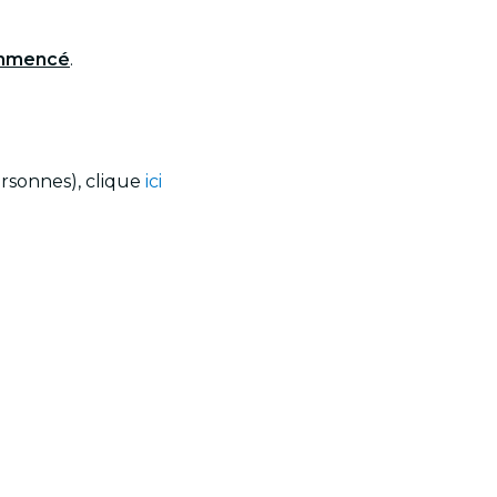
commencé
.
ersonnes), clique
ici