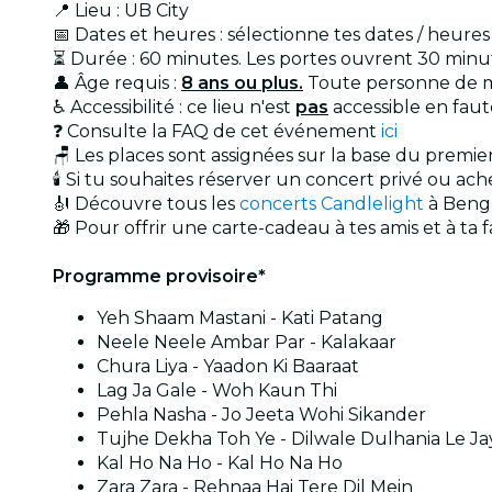
📍 Lieu : UB City
📅 Dates et heures : sélectionne tes dates / heure
⏳ Durée : 60 minutes. Les portes ouvrent 30 minut
👤 Âge requis :
8 ans ou plus.
Toute personne de mo
♿ Accessibilité : ce lieu n'est
pas
accessible en faut
❓ Consulte la FAQ de cet événement
ici
🪑 Les places sont assignées sur la base du premie
🕯️ Si tu souhaites réserver un concert privé ou a
🎻 Découvre tous les
concerts Candlelight
à Beng
🎁 Pour offrir une carte-cadeau à tes amis et à ta f
Programme provisoire*
Yeh Shaam Mastani - Kati Patang
Neele Neele Ambar Par - Kalakaar
Chura Liya - Yaadon Ki Baaraat
Lag Ja Gale - Woh Kaun Thi
Pehla Nasha - Jo Jeeta Wohi Sikander
Tujhe Dekha Toh Ye - Dilwale Dulhania Le J
Kal Ho Na Ho - Kal Ho Na Ho
Zara Zara - Rehnaa Hai Tere Dil Mein