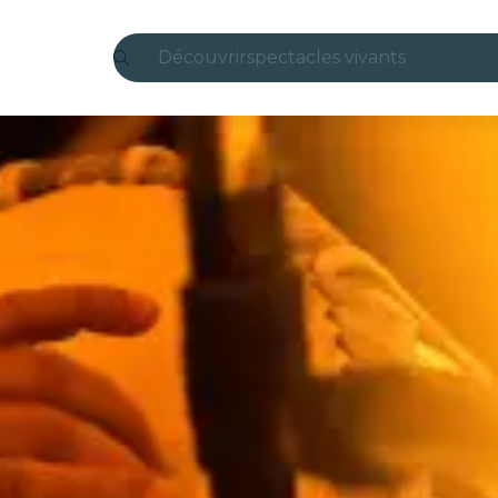
Découvrir
spectacles vivants
Madrid
Candlelight
Londres
expériences et villes
São Paulo
expositions
Séoul
visites urbaines
concerts