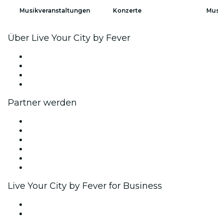
Musikveranstaltungen
Konzerte
Mus
Über Live Your City by Fever
Presse
Wir stellen ein!
Geschenkgutscheine
Hilfe-Center
Partner werden
Fever Zone
Veröffentliche dein Event
Firmenevents & -vorteile
Affiliate-Programm
Botschafter & Influencer-Programm
Markenpartnerschaften
Live Your City by Fever for Business
Privatveranstaltungen & Gruppentickets
Firmenvorteile