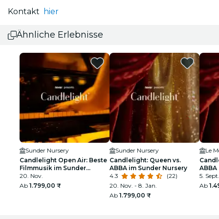
Kontakt
hier
Ähnliche Erlebnisse
Sunder Nursery
Sunder Nursery
Le M
Candlelight Open Air: Beste
Candlelight: Queen vs.
Candle
Filmmusik im Sunder
ABBA im Sunder Nursery
ABBA 
Nursery
20. Nov.
4.3
(22)
5. Sept
Ab
1.799,00 ₹
20. Nov. - 8. Jan.
Ab
1.4
Ab
1.799,00 ₹