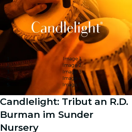
Image 1
Image 2
Image 3
Image 4
Image 5
Candlelight: Tribut an R.D.
Burman im Sunder
Nursery