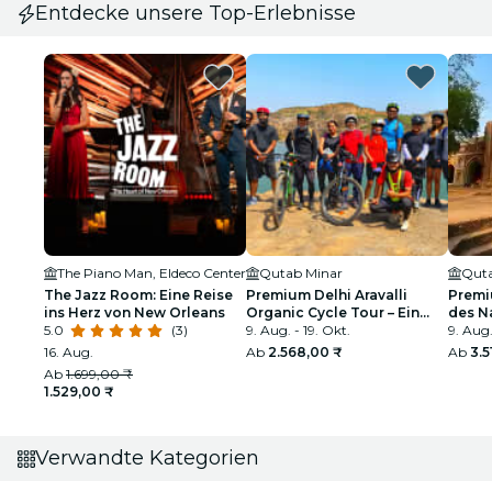
Entdecke unsere Top-Erlebnisse
The Piano Man, Eldeco Center
Qutab Minar
Quta
The Jazz Room: Eine Reise
Premium Delhi Aravalli
Premi
ins Herz von New Orleans
Organic Cycle Tour – Ein
des Na
5.0
(3)
Blick auf das reale und
9. Aug. - 19. Okt.
Das er
9. Aug.
ländliche Indien
16. Aug.
Ab
2.568,00 ₹
Ab
3.5
Ab
1.699,00 ₹
1.529,00 ₹
Verwandte Kategorien