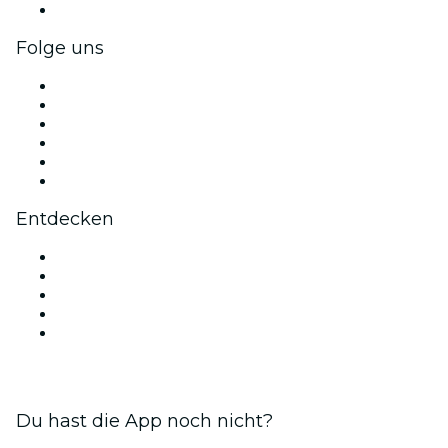
Firmengeschenkkarten und -gutscheine
Folge uns
Facebook
X (Twitter)
Instagram
TikTok
LinkedIn
YouTube
Entdecken
Veranstaltungsorte in Neu-Delhi
Heute
Morgen
Diese Woche
Dieses Wochenende
Du hast die App noch nicht?