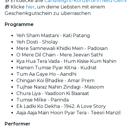
🎻 Entdecke alle
Candlelight-Konzerte in Neu-Delhi
🎁 Klicke
hier
, um deine Liebsten mit einem
Geschenkgutschein zu überraschen
Programme
Yeh Sham Mastani - Kati Patang
Yeh Dosti - Sholay
Mere Samnewali Khidki Mein - Padosan
O Mere Dil Chain - Mere Jeevan Sathi
Kya Hua Tera Vada - Hum Kisise Kum Nahin
Hamen Tumse Pyar Kitna - Kudrat
Tum Aa Gaye Ho - Aandhi
Chingari Koi Bhadke - Amar Prem
Tujhse Naraz Nahin Zindagi - Masoom
Chura Liya - Yaadoon Ki Baaraat
Tumse Milke - Parinda
Ek Ladki Ko Dekha - 1942: A Love Story
Aaja Aaja Main Hoon Pyar Tera - Teesri Manzil
Performer