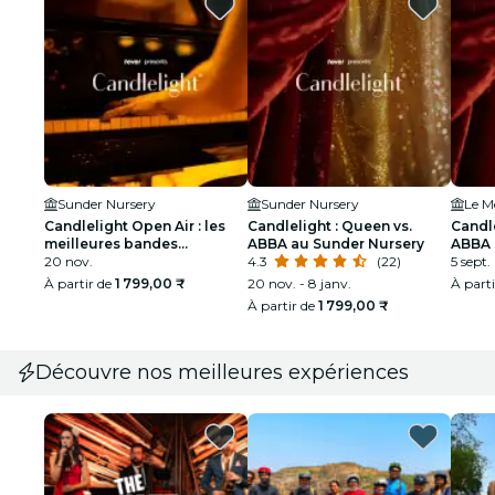
Sunder Nursery
Sunder Nursery
Le M
Candlelight Open Air : les
Candlelight : Queen vs.
Candle
meilleures bandes
ABBA au Sunder Nursery
ABBA 
originales de films à Sunder
20 nov.
4.3
(22)
5 sept.
Nursery
À partir de
1 799,00 ₹
20 nov. - 8 janv.
À part
À partir de
1 799,00 ₹
Découvre nos meilleures expériences