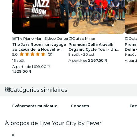
The Piano Man, Eldeco Center
Qutab Minar
Quta
The Jazz Room : un voyage
Premium Delhi Aravalli
Premi
au cœur de la Nouvelle-
Organic Cycle Tour - Un
Delhi 
Orléans
5.0
(3)
aperçu de l'Inde réelle et
9 août - 20 oct.
Premi
9 août 
rurale
16 août
À partir de
2 567,50 ₹
À part
À partir de
1 699,00 ₹
1 529,00 ₹
Catégories similaires
Événements musicaux
Concerts
Fes
À propos de Live Your City by Fever
Presse