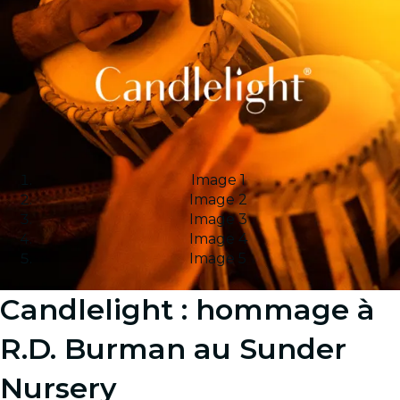
Image 1
Image 2
Image 3
Image 4
Image 5
Candlelight : hommage à
R.D. Burman au Sunder
Nursery