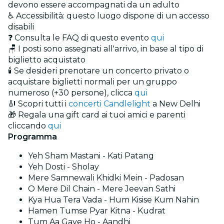
devono essere accompagnati da un adulto
♿ Accessibilità: questo luogo dispone di un accesso
disabili
❓ Consulta le FAQ di questo evento
qui
🪑 I posti sono assegnati all'arrivo, in base al tipo di
biglietto acquistato
🕯️ Se desideri prenotare un concerto privato o
acquistare biglietti normali per un gruppo
numeroso (+30 persone), clicca
qui
🎻 Scopri tutti i
concerti Candlelight
a New Delhi
🎁 Regala una gift card ai tuoi amici e parenti
cliccando
qui
Programma
Yeh Sham Mastani - Kati Patang
Yeh Dosti - Sholay
Mere Samnewali Khidki Mein - Padosan
O Mere Dil Chain - Mere Jeevan Sathi
Kya Hua Tera Vada - Hum Kisise Kum Nahin
Hamen Tumse Pyar Kitna - Kudrat
Tum Aa Gaye Ho - Aandhi