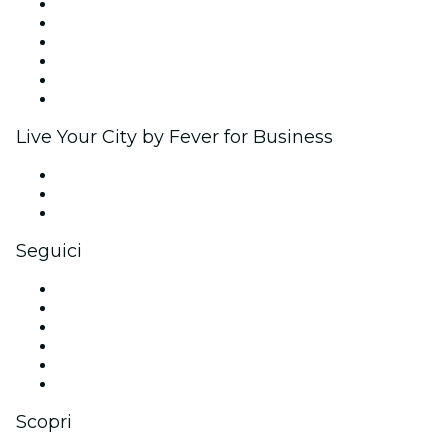
Gestisci il tuo evento
Pubblica il tuo evento
Eventi aziendali & benefit
Programma di affiliazione
Programma Ambassador e Influencer
Brand partnership
Live Your City by Fever for Business
Eventi privati e biglietti di gruppo
Benefit aziendali
Gift card e voucher aziendali
Seguici
Facebook
X (Twitter)
Instagram
TikTok
LinkedIn
Youtube
Scopri