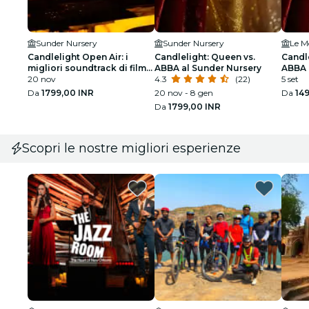
Sunder Nursery
Sunder Nursery
Le M
Candlelight Open Air: i
Candlelight: Queen vs.
Candle
migliori soundtrack di film
ABBA al Sunder Nursery
ABBA 
presso Sunder Nursery
20 nov
4.3
(22)
5 set
Da
1799,00 INR
20 nov - 8 gen
Da
14
Da
1799,00 INR
Scopri le nostre migliori esperienze