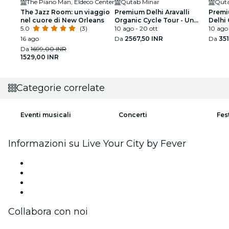
The Piano Man, Eldeco Center
Qutab Minar
Quta
The Jazz Room: un viaggio
Premium Delhi Aravalli
Premi
nel cuore di New Orleans
Organic Cycle Tour - Un
Delhi 
5.0
(3)
assaggio dell'India reale e
10 ago - 20 ott
capito
10 ago 
rurale
16 ago
Da
2567,50 INR
Da
35
Da
1699,00 INR
1529,00 INR
Categorie correlate
Eventi musicali
Concerti
Fes
Informazioni su Live Your City by Fever
Stampa
Unisciti al team
Carte regalo
Centro assistenza
Collabora con noi