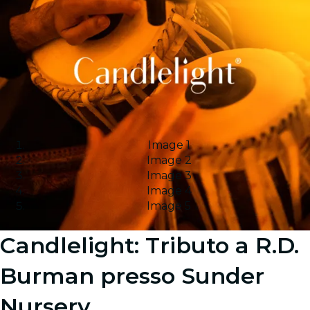
Image 1
Image 2
Image 3
Image 4
Image 5
Candlelight: Tributo a R.D.
Burman presso Sunder
Nursery