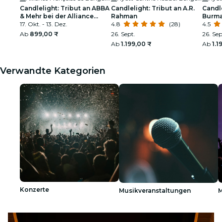
Candlelight: Tribut an ABBA
Candlelight: Tribut an A.R.
Candle
& Mehr bei der Alliance
Rahman
Burma
Française
17. Okt. - 13. Dez.
4.8
(28)
Hebba
4.5
Ab
899,00 ₹
26. Sept.
26. Sep
Ab
1.199,00 ₹
Ab
1.1
Verwandte Kategorien
Konzerte
Musikveranstaltungen
M