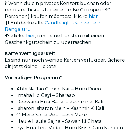
🕯️ Wenn du ein privates Konzert buchen oder
reguläre Tickets für eine große Gruppe (+30
Personen) kaufen möchtest, klicke
hier
🎻 Entdecke alle
Candlelight-Konzerte in
Bengaluru
🎁 Klicke
hier
, um deine Liebsten mit einem
Geschenkgutschein zu überraschen
Kartenverfügbarkeit
Es sind nur noch wenige Karten verfügbar. Sichere
dir jetzt deine Tickets!
Vorläufiges Programm*
Abhi Na Jao Chhod Kar – Hum Dono
Intaha Ho Gayi – Sharaabi
Deewana Hua Badal – Kashmir Ki Kali
Isharon Isharon Mein – Kashmir Ki Kali
O Mere Sona Re – Teesri Manzil
Haule Haule Sajna – Sawan Ki Ghata
Kya Hua Tera Vada – Hum Kisise Kum Naheen