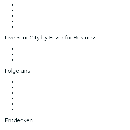
Veröffentliche dein Event
Firmenevents & -vorteile
Affiliate-Programm
Botschafter & Influencer-Programm
Markenpartnerschaften
Live Your City by Fever for Business
Privatveranstaltungen & Gruppentickets
Firmenvorteile
Firmengeschenkkarten und -gutscheine
Folge uns
Facebook
X (Twitter)
Instagram
TikTok
LinkedIn
YouTube
Entdecken