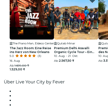
The Piano Man, Eldeco Center
Qutab Minar
Quta
The Jazz Room: Eine Reise
Premium Delhi Aravalli
Premi
ins Herz von New Orleans
Organic Cycle Tour – Ein
des Na
5.0
(3)
Blick auf das reale und
10. Aug. - 21. Okt.
Das er
10. Aug
ländliche Indien
16. Aug.
Ab
2.567,50 ₹
Ab
3.5
Ab
1.699,00 ₹
1.529,00 ₹
Über Live Your City by Fever
Presse
Wir stellen ein!
Geschenkgutscheine
Hilfe-Center